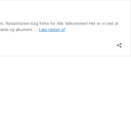
eni. Redaktionen bag Kirke for Alle Velkommen! Her er vi ved at
Velkommen
onsmøde og økumeni. …
Læs resten af
til
‘Kirke
for
Alle’