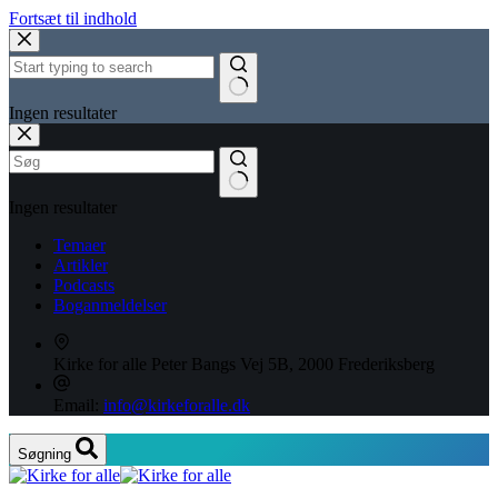
Fortsæt til indhold
Ingen resultater
Ingen resultater
Temaer
Artikler
Podcasts
Boganmeldelser
Kirke for alle
Peter Bangs Vej 5B, 2000 Frederiksberg
Email:
info@kirkeforalle.dk
Søgning