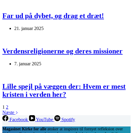
Far ud på dybet, og drag et dræt!
21. januar 2025
Verdensreligionerne og deres missioner
7. januar 2025
Lille spejl på væggen der: Hvem er mest
kristen i verden her?
1
2
Næste
Facebook
YouTube
Spotify
Magasinet Kirke for alle
ønsker at inspirere til fornyet refleksion over