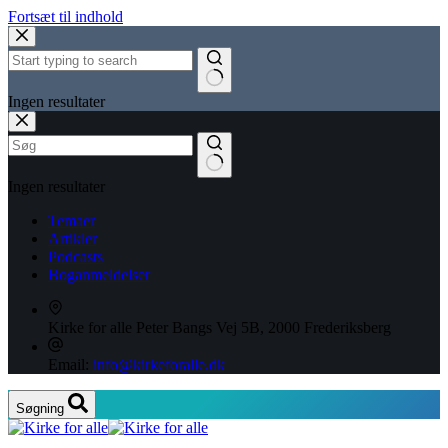
Fortsæt til indhold
Ingen resultater
Ingen resultater
Temaer
Artikler
Podcasts
Boganmeldelser
Kirke for alle
Peter Bangs Vej 5B, 2000 Frederiksberg
Email:
info@kirkeforalle.dk
Søgning