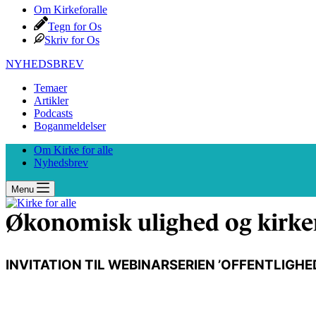
Om Kirkeforalle
Tegn for Os
Skriv for Os
NYHEDSBREV
Temaer
Artikler
Podcasts
Boganmeldelser
Om Kirke for alle
Nyhedsbrev
Menu
Økonomisk ulighed og kirkern
INVITATION TIL WEBINARSERIEN ’OFFENTLIGH