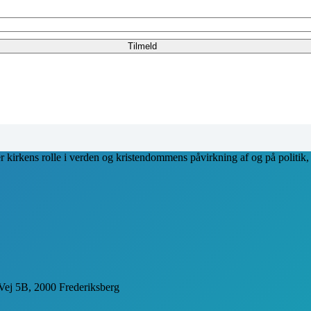
Tilmeld
ver kirkens rolle i verden og kristendommens påvirkning af og på politik
 Vej 5B, 2000 Frederiksberg