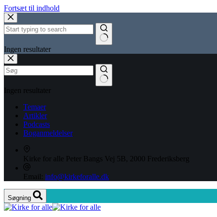
Fortsæt til indhold
Ingen resultater
Ingen resultater
Temaer
Artikler
Podcasts
Boganmeldelser
Kirke for alle
Peter Bangs Vej 5B, 2000 Frederiksberg
Email:
info@kirkeforalle.dk
Søgning