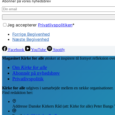
Abonner på vores nyhedsbrev
Jeg accepterer
Privatlivspolitiken
*
Forrige Begivenhed
Næste Begivenhed
Facebook
YouTube
Spotify
Magasinet Kirke for alle
ønsker at inspirere til fornyet refleksion o
Om
Kirke for alle
Abonnér på nyhedsbrev
Privatlivspolitik
Kirke for alle
udgives i samarbejde mellem en række organisationer.
Find redaktion her:
Addresse
Danske Kirkers Råd (att: Kirke for alle) Peter Bangs