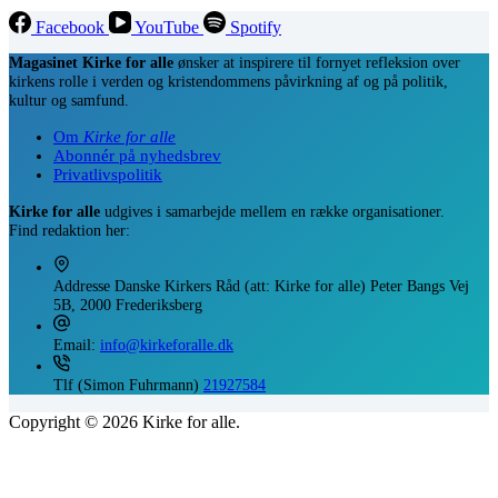
Facebook
YouTube
Spotify
Magasinet Kirke for alle
ønsker at inspirere til fornyet refleksion over
kirkens rolle i verden og kristendommens påvirkning af og på politik,
kultur og samfund.
Om
Kirke for alle
Abonnér på nyhedsbrev
Privatlivspolitik
Kirke for alle
udgives i samarbejde mellem en række organisationer.
Find redaktion her:
Addresse
Danske Kirkers Råd (att: Kirke for alle) Peter Bangs Vej
5B, 2000 Frederiksberg
Email:
info@kirkeforalle.dk
Tlf (Simon Fuhrmann)
21927584
Copyright © 2026 Kirke for alle.