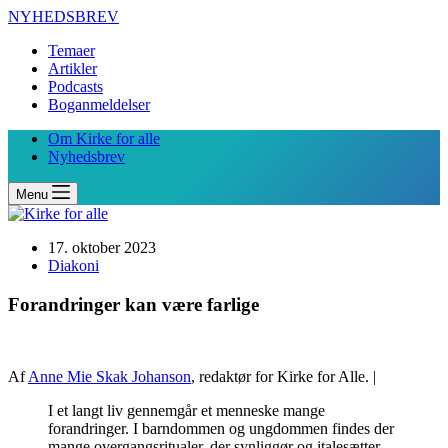
NYHEDSBREV
Temaer
Artikler
Podcasts
Boganmeldelser
Om Kirke for alle
Nyhedsbrev
Menu
17. oktober 2023
Diakoni
Forandringer kan være farlige
Af
Anne Mie Skak Johanson
, redaktør for Kirke for Alle. |
I et langt liv gennemgår et menneske mange
forandringer. I barndommen og ungdommen findes der
mange overgangsritualer, der synliggør og italesætter