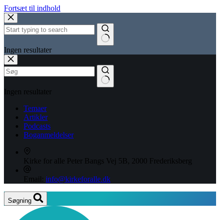
Fortsæt til indhold
Ingen resultater
Ingen resultater
Temaer
Artikler
Podcasts
Boganmeldelser
Kirke for alle
Peter Bangs Vej 5B, 2000 Frederiksberg
Email:
info@kirkeforalle.dk
Søgning