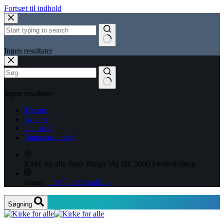
Fortsæt til indhold
Ingen resultater
Ingen resultater
Temaer
Artikler
Podcasts
Boganmeldelser
Kirke for alle
Peter Bangs Vej 5B, 2000 Frederiksberg
Email:
info@kirkeforalle.dk
Søgning