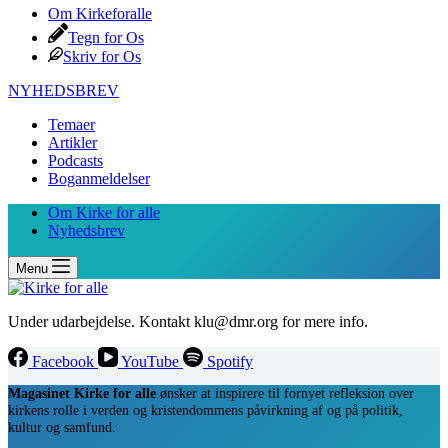
Om Kirkeforalle
Tegn for Os
Skriv for Os
NYHEDSBREV
Temaer
Artikler
Podcasts
Boganmeldelser
Om Kirke for alle
Nyhedsbrev
Menu
Under udarbejdelse. Kontakt klu@dmr.org for mere info.
Facebook
YouTube
Spotify
Magasinet Kirke for alle
ønsker at inspirere til fornyet refleksion over
kirkens rolle i verden og kristendommens påvirkning af og på politik,
kultur og samfund.