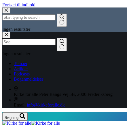
Fortsæt til indhold
Ingen resultater
Ingen resultater
Temaer
Artikler
Podcasts
Boganmeldelser
Kirke for alle
Peter Bangs Vej 5B, 2000 Frederiksberg
Email:
info@kirkeforalle.dk
Søgning