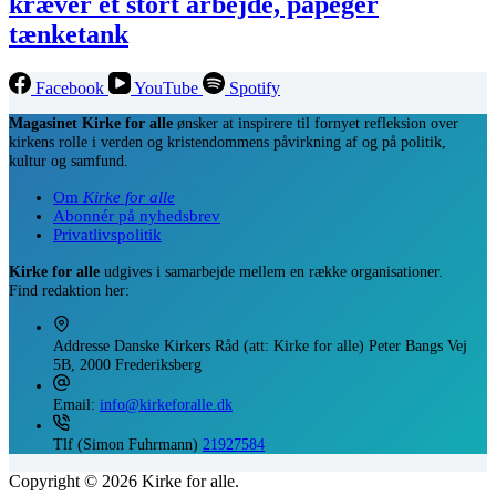
kræver et stort arbejde, påpeger
tænketank
Facebook
YouTube
Spotify
Magasinet Kirke for alle
ønsker at inspirere til fornyet refleksion over
kirkens rolle i verden og kristendommens påvirkning af og på politik,
kultur og samfund.
Om
Kirke for alle
Abonnér på nyhedsbrev
Privatlivspolitik
Kirke for alle
udgives i samarbejde mellem en række organisationer.
Find redaktion her:
Addresse
Danske Kirkers Råd (att: Kirke for alle) Peter Bangs Vej
5B, 2000 Frederiksberg
Email:
info@kirkeforalle.dk
Tlf (Simon Fuhrmann)
21927584
Copyright © 2026 Kirke for alle.