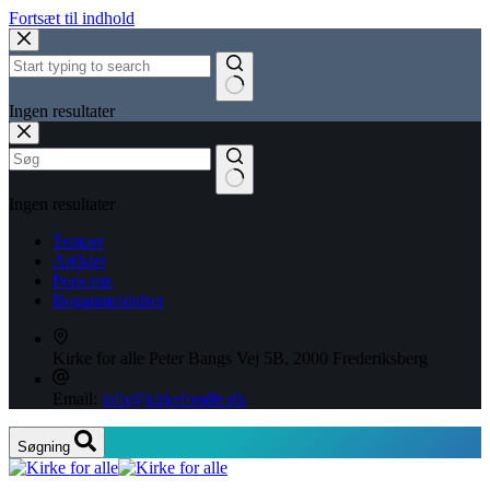
Fortsæt til indhold
Ingen resultater
Ingen resultater
Temaer
Artikler
Podcasts
Boganmeldelser
Kirke for alle
Peter Bangs Vej 5B, 2000 Frederiksberg
Email:
info@kirkeforalle.dk
Søgning