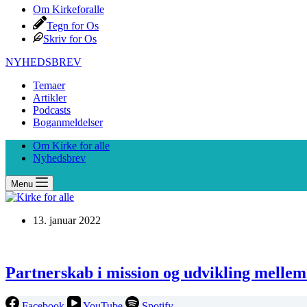
Om Kirkeforalle
Tegn for Os
Skriv for Os
NYHEDSBREV
Temaer
Artikler
Podcasts
Boganmeldelser
Om Kirke for alle
Nyhedsbrev
Menu
13. januar 2022
Partnerskab i mission og udvikling mellem 
Facebook
YouTube
Spotify