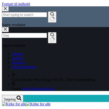
Fortsæt til indhold
Ingen resultater
Ingen resultater
Temaer
Artikler
Podcasts
Boganmeldelser
Kirke for alle
Peter Bangs Vej 5B, 2000 Frederiksberg
Email:
info@kirkeforalle.dk
Søgning