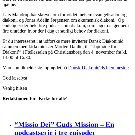
hjælpe.
Lars Mandrup har skrevet om forholdet mellem evangelisation og
diakoni, og Jonas Adelin Jørgensen om økumenisk diakoni. Og
endelig er der hele fire podcasts om diakoni, som tager os igennem
fire områder, hvor der i dag er særligt behov for diakoni.
Er du interesseret i at udforske mere inviterer Dansk Diakoniråd
sammen med kirkeminister Morten Dahlin, til ”Topmøde for
Diakoni’” i Fællessalen på Christiansborg den 4. november fra kl.
13.00 til 16.30.
Man kan tilmelde sig topmødet på
Dansk Diakoniråds hjemmeside
.
God læselyst
Venlig hilsen
Redaktionen for ’Kirke for alle’
“Missio Dei” Guds Mission – En
podcastserie i tre episoder