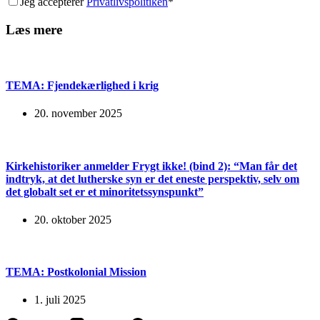
Jeg accepterer
Privatlivspolitiken
*
Læs mere
TEMA: Fjendekærlighed i krig
20. november 2025
Kirkehistoriker anmelder Frygt ikke! (bind 2): “Man får det
indtryk, at det lutherske syn er det eneste perspektiv, selv om
det globalt set er et minoritetssynspunkt”
20. oktober 2025
TEMA: Postkolonial Mission
1. juli 2025