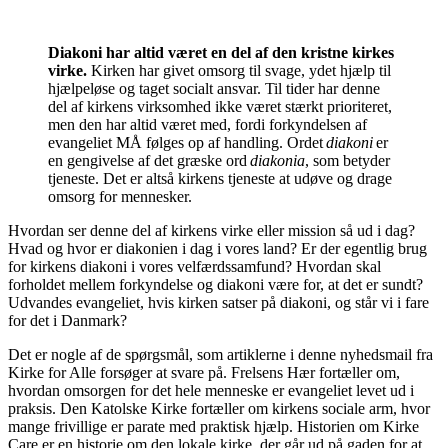
Diakoni har altid været en del af den kristne kirkes
virke.
Kirken har givet omsorg til svage, ydet hjælp til
hjælpeløse og taget socialt ansvar. Til tider har denne
del af kirkens virksomhed ikke været stærkt prioriteret,
men den har altid været med, fordi forkyndelsen af
evangeliet MÅ følges op af handling. Ordet
diakoni
er
en gengivelse af det græske ord
diakonia
, som betyder
tjeneste. Det er altså kirkens tjeneste at udøve og drage
omsorg for mennesker.
Hvordan ser denne del af kirkens virke eller mission så ud i dag?
Hvad og hvor er diakonien i dag i vores land? Er der egentlig brug
for kirkens diakoni i vores velfærdssamfund? Hvordan skal
forholdet mellem forkyndelse og diakoni være for, at det er sundt?
Udvandes evangeliet, hvis kirken satser på diakoni, og står vi i fare
for det i Danmark?
Det er nogle af de spørgsmål, som artiklerne i denne nyhedsmail fra
Kirke for Alle forsøger at svare på. Frelsens Hær fortæller om,
hvordan omsorgen for det hele menneske er evangeliet levet ud i
praksis. Den Katolske Kirke fortæller om kirkens sociale arm, hvor
mange frivillige er parate med praktisk hjælp. Historien om Kirke
Care er en historie om den lokale kirke, der går ud på gaden for at