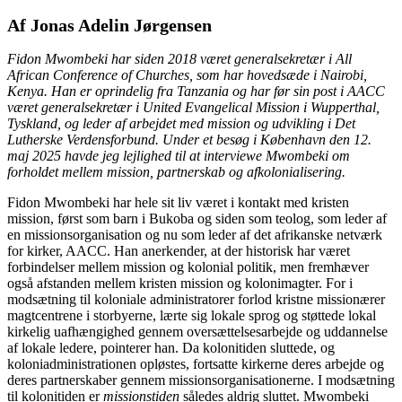
Af Jonas Adelin Jørgensen
Fidon Mwombeki har siden 2018 været generalsekretær i All
African Conference of Churches, som har hovedsæde i Nairobi,
Kenya. Han er oprindelig fra Tanzania og har før sin post i AACC
været generalsekretær i United Evangelical Mission i Wupperthal,
Tyskland, og leder af arbejdet med mission og udvikling i Det
Lutherske Verdensforbund. Under et besøg i København den 12.
maj 2025 havde jeg lejlighed til at interviewe Mwombeki om
forholdet mellem mission, partnerskab og afkolonialisering.
Fidon Mwombeki har hele sit liv været i kontakt med kristen
mission, først som barn i Bukoba og siden som teolog, som leder af
en missionsorganisation og nu som leder af det afrikanske netværk
for kirker, AACC. Han anerkender, at der historisk har været
forbindelser mellem mission og kolonial politik, men fremhæver
også afstanden mellem kristen mission og kolonimagter. For i
modsætning til koloniale administratorer forlod kristne missionærer
magtcentrene i storbyerne, lærte sig lokale sprog og støttede lokal
kirkelig uafhængighed gennem oversættelsesarbejde og uddannelse
af lokale ledere, pointerer han. Da kolonitiden sluttede, og
koloniadministrationen opløstes, fortsatte kirkerne deres arbejde og
deres partnerskaber gennem missionsorganisationerne. I modsætning
til kolonitiden er
missionstiden
således aldrig sluttet. Mwombeki