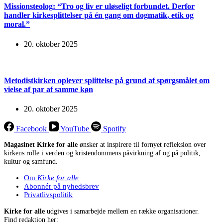
Missionsteolog: “Tro og liv er uløseligt forbundet. Derfor
handler kirkesplittelser på én gang om dogmatik, etik og
moral.”
20. oktober 2025
Metodistkirken oplever splittelse på grund af spørgsmålet om
vielse af par af samme køn
20. oktober 2025
Facebook
YouTube
Spotify
Magasinet Kirke for alle
ønsker at inspirere til fornyet refleksion over
kirkens rolle i verden og kristendommens påvirkning af og på politik,
kultur og samfund.
Om
Kirke for alle
Abonnér på nyhedsbrev
Privatlivspolitik
Kirke for alle
udgives i samarbejde mellem en række organisationer.
Find redaktion her: