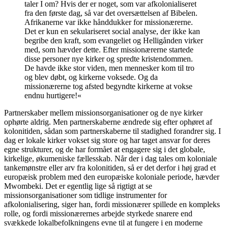
taler I om? Hvis der er noget, som var afkolonialiseret
fra den første dag, så var det oversættelsen af Bibelen.
Afrikanerne var ikke hånddukker for missionærerne.
Det er kun en sekulariseret social analyse, der ikke kan
begribe den kraft, som evangeliet og Helligånden virker
med, som hævder dette. Efter missionærerne startede
disse personer nye kirker og spredte kristendommen.
De havde ikke stor viden, men mennesker kom til tro
og blev døbt, og kirkerne voksede. Og da
missionærerne tog afsted begyndte kirkerne at vokse
endnu hurtigere!«
Partnerskaber mellem missionsorganisationer og de nye kirker
ophørte aldrig. Men partnerskaberne ændrede sig efter ophøret af
kolonitiden, sådan som partnerskaberne til stadighed forandrer sig. I
dag er lokale kirker vokset sig store og har taget ansvar for deres
egne strukturer, og de har formået at engagere sig i det globale,
kirkelige, økumeniske fællesskab. Når der i dag tales om koloniale
tankemønstre eller arv fra kolonitiden, så er det derfor i høj grad et
europæisk problem med den europæiske koloniale periode, hævder
Mwombeki. Det er egentlig lige så rigtigt at se
missionsorganisationer som tidlige instrumenter for
afkolonialisering, siger han, fordi missionærer spillede en kompleks
rolle, og fordi missionærernes arbejde styrkede snarere end
svækkede lokalbefolkningens evne til at fungere i en moderne