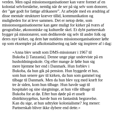
verden. Men også missionsorganisationer kan være formet af en
kolonial selvforståelse, nemlig når de ser på sig selv som donorer,
der ”gør godt for fattige afrikanere”. At arbejde med en ændring af
disse mentale strukturer kræver tillid, kommunikation og
muligheden for at leve sammen. Det er netop dette, som
missionsorganisationerne kan gøre muligt for kirker på tværs af
geografiske, økonomiske og kulturelle skel. Et dybt partnerskab
bygger på missionærer, som dedikerede sig selv til andre folk og
deres nye kirker, og dem bør nutidens missionsorganisationer løfte
op som eksempler på afkolonialisering og lade sig inspirere af i dag:
»Anna blev sendt som DMS-missionær i 1967 til
Bukoba [i Tanzania]. Denne unge pige underviste på en
husholdningsskole. Og efter mange år følte hun sig
mere hjemme her end i Danmark. Hun forblev i
Bukoba, da hun gik på pension. Hun byggede et hus,
som hun senere gav til kirken, da hun som gammel tog
tilbage til Danmark. Men da hun blev syg med kræft for
tre år siden, kom hun tilbage. Hun havde sagt til
hospitalet og sine slægtninge, at hun ville tilbage til
Bukoba for at dø. Efter hun døde på et usselt
distriktssygehus, havde hun en fantastisk begravelse.
Kan du sige, at hun udtrykte kolonialisme? Jeg mener:
Partnerskab bliver ikke dybere end dette.«