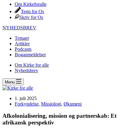
Om Kirkeforalle
Tegn for Os
Skriv for Os
NYHEDSBREV
Temaer
Artikler
Podcasts
Boganmeldelser
Om Kirke for alle
Nyhedsbrev
Menu
1. juli 2025
Forkyndelse
,
Missiologi
,
Økumeni
Afkolonialisering, mission og partnerskab: Et
afrikansk perspektiv