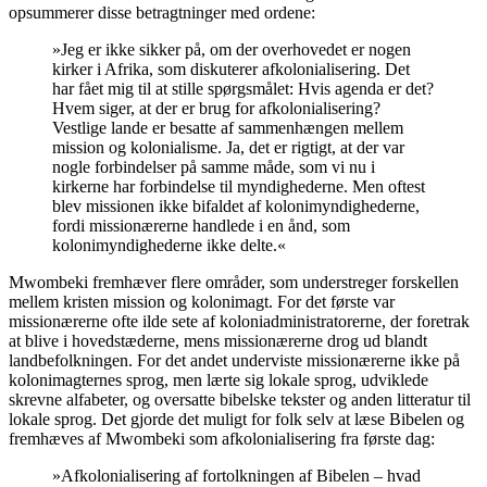
opsummerer disse betragtninger med ordene:
»Jeg er ikke sikker på, om der overhovedet er nogen
kirker i Afrika, som diskuterer afkolonialisering. Det
har fået mig til at stille spørgsmålet: Hvis agenda er det?
Hvem siger, at der er brug for afkolonialisering?
Vestlige lande er besatte af sammenhængen mellem
mission og kolonialisme. Ja, det er rigtigt, at der var
nogle forbindelser på samme måde, som vi nu i
kirkerne har forbindelse til myndighederne. Men oftest
blev missionen ikke bifaldet af kolonimyndighederne,
fordi missionærerne handlede i en ånd, som
kolonimyndighederne ikke delte.«
Mwombeki fremhæver flere områder, som understreger forskellen
mellem kristen mission og kolonimagt. For det første var
missionærerne ofte ilde sete af koloniadministratorerne, der foretrak
at blive i hovedstæderne, mens missionærerne drog ud blandt
landbefolkningen. For det andet underviste missionærerne ikke på
kolonimagternes sprog, men lærte sig lokale sprog, udviklede
skrevne alfabeter, og oversatte bibelske tekster og anden litteratur til
lokale sprog. Det gjorde det muligt for folk selv at læse Bibelen og
fremhæves af Mwombeki som afkolonialisering fra første dag:
»Afkolonialisering af fortolkningen af Bibelen – hvad