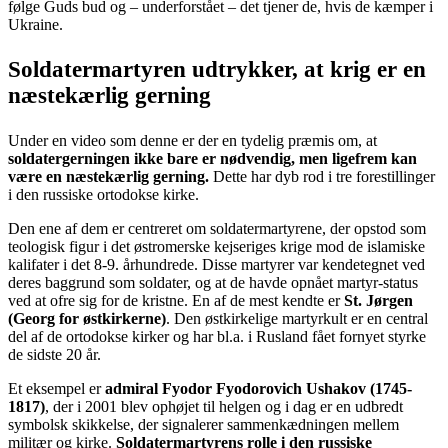
følge Guds bud og – underforstået – det tjener de, hvis de kæmper i
Ukraine.
Soldatermartyren udtrykker, at krig er en
næstekærlig gerning
Under en video som denne er der en tydelig præmis om, at
soldatergerningen ikke bare er nødvendig, men ligefrem kan
være en næstekærlig gerning.
Dette har dyb rod i tre forestillinger
i den russiske ortodokse kirke.
Den ene af dem er centreret om soldatermartyrene, der opstod som
teologisk figur i det østromerske kejseriges krige mod de islamiske
kalifater i det 8-9. århundrede. Disse martyrer var kendetegnet ved
deres baggrund som soldater, og at de havde opnået martyr-status
ved at ofre sig for de kristne. En af de mest kendte er
St. Jørgen
(Georg for østkirkerne)
. Den østkirkelige martyrkult er en central
del af de ortodokse kirker og har bl.a. i Rusland fået fornyet styrke
de sidste 20 år.
Et eksempel er
admiral Fyodor Fyodorovich Ushakov (1745-
1817)
, der i 2001 blev ophøjet til helgen og i dag er en udbredt
symbolsk skikkelse, der signalerer sammenkædningen mellem
militær og kirke.
Soldatermartyrens rolle i den russiske