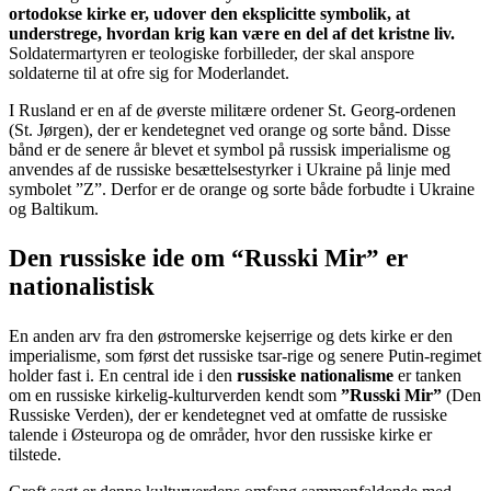
ortodokse kirke er, udover den eksplicitte symbolik, at
understrege, hvordan krig kan være en del af det kristne liv.
Soldatermartyren er teologiske forbilleder, der skal anspore
soldaterne til at ofre sig for Moderlandet.
I Rusland er en af de øverste militære ordener St. Georg-ordenen
(St. Jørgen), der er kendetegnet ved orange og sorte bånd. Disse
bånd er de senere år blevet et symbol på russisk imperialisme og
anvendes af de russiske besættelsestyrker i Ukraine på linje med
symbolet ”Z”. Derfor er de orange og sorte både forbudte i Ukraine
og Baltikum.
Den russiske ide om “Russki Mir” er
nationalistisk
En anden arv fra den østromerske kejserrige og dets kirke er den
imperialisme, som først det russiske tsar-rige og senere Putin-regimet
holder fast i. En central ide i den
russiske nationalisme
er tanken
om en russiske kirkelig-kulturverden kendt som
”Russki Mir”
(Den
Russiske Verden), der er kendetegnet ved at omfatte de russiske
talende i Østeuropa og de områder, hvor den russiske kirke er
tilstede.