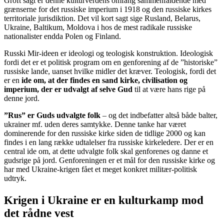
Groft sagt er denne kulturverdens omfang sammenfaldende med
grænserne for det russiske imperium i 1918 og den russiske kirkes
territoriale jurisdiktion. Det vil kort sagt sige Rusland, Belarus,
Ukraine, Baltikum, Moldova i hos de mest radikale russiske
nationalister endda Polen og Finland.
Russki Mir-ideen er ideologi og teologisk konstruktion. Ideologisk
fordi det er et politisk program om en genforening af de ”historiske”
russiske lande, uanset hvilke midler det kræver. Teologisk, fordi det
er en
ide om, at der findes en sand kirke, civilisation og
imperium, der er udvalgt af selve Gud
til at være hans rige på
denne jord.
”Rus” er Guds udvalgte folk
– og det indbefatter altså både balter,
ukrainer mf. uden deres samtykke. Denne tanke har været
dominerende for den russiske kirke siden de tidlige 2000 og kan
findes i en lang række udtalelser fra russiske kirkeledere. Der er en
central ide om, at dette udvalgte folk skal genforenes og danne et
gudsrige på jord. Genforeningen er et mål for den russiske kirke og
har med Ukraine-krigen fået et meget konkret militær-politisk
udtryk.
Krigen i Ukraine er en kulturkamp mod
det rådne vest