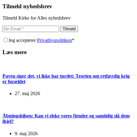
Tilmeld nyhedsbrev
Tilmeld Kirke for Alles nyhedsbrev
Tilmeld
Jeg accepterer
Privatlivspolitiken
*
Læs mere
Paven siger det, vi ikke har turdet: Teorien om retfærdig krig
er forældet
27. maj 2026
Åbningshilsen: Kan vi elske vores fjender og samtidig slå dem
ihjel?
9. maj 2026