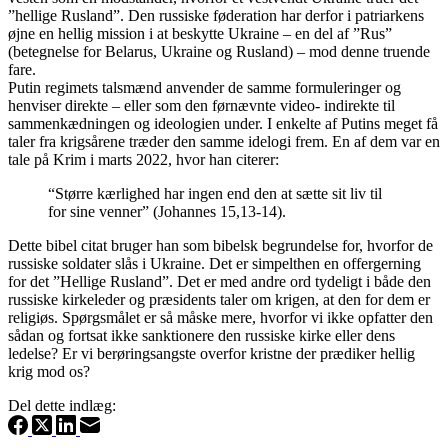
”hellige Rusland”. Den russiske føderation har derfor i patriarkens
øjne en hellig mission i at beskytte Ukraine – en del af ”Rus”
(betegnelse for Belarus, Ukraine og Rusland) – mod denne truende
fare.
Putin regimets talsmænd anvender de samme formuleringer og
henviser direkte – eller som den førnævnte video- indirekte til
sammenkædningen og ideologien under. I enkelte af Putins meget få
taler fra krigsårene træder den samme idelogi frem. En af dem var en
tale på Krim i marts 2022, hvor han citerer:
“Større kærlighed har ingen end den at sætte sit liv til
for sine venner” (Johannes 15,13-14).
Dette bibel citat bruger han som bibelsk begrundelse for, hvorfor de
russiske soldater slås i Ukraine. Det er simpelthen en offergerning
for det ”Hellige Rusland”. Det er med andre ord tydeligt i både den
russiske kirkeleder og præsidents taler om krigen, at den for dem er
religiøs. Spørgsmålet er så måske mere, hvorfor vi ikke opfatter den
sådan og fortsat ikke sanktionere den russiske kirke eller dens
ledelse? Er vi berøringsangste overfor kristne der prædiker hellig
krig mod os?
Del dette indlæg: