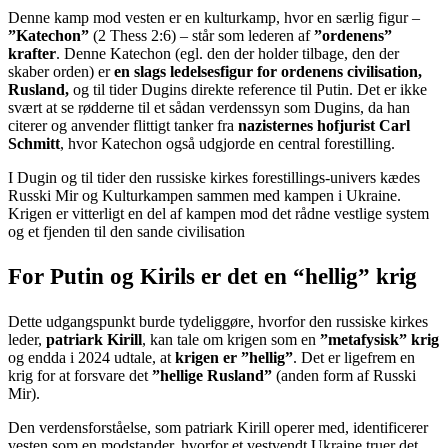
Denne kamp mod vesten er en kulturkamp, hvor en særlig figur –
”Katechon”
(2 Thess 2:6) – står som lederen af
”ordenens”
krafter
. Denne Katechon (egl. den der holder tilbage, den der
skaber orden) er
en slags ledelsesfigur for ordenens civilisation,
Rusland,
og til tider Dugins direkte reference til Putin. Det er ikke
svært at se rødderne til et sådan verdenssyn som Dugins, da han
citerer og anvender flittigt tanker fra
nazisternes hofjurist Carl
Schmitt
, hvor Katechon også udgjorde en central forestilling.
I Dugin og til tider den russiske kirkes forestillings-univers kædes
Russki Mir og Kulturkampen sammen med kampen i Ukraine.
Krigen er vitterligt en del af kampen mod det rådne vestlige system
og et fjenden til den sande civilisation
For Putin og Kirils er det en “hellig” krig
Dette udgangspunkt burde tydeliggøre, hvorfor den russiske kirkes
leder,
patriark Kirill
, kan tale om krigen som en
”metafysisk” krig
og endda i 2024 udtale, at
krigen er ”hellig”
. Det er ligefrem en
krig for at forsvare det
”hellige Rusland”
(anden form af Russki
Mir).
Den verdensforståelse, som patriark Kirill operer med, identificerer
vesten som en modstander, hvorfor et vestvendt Ukraine truer det