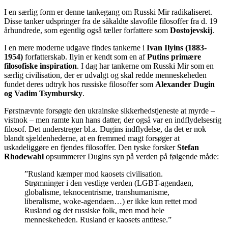
I en særlig form er denne tankegang om Russki Mir radikaliseret.
Disse tanker udspringer fra de såkaldte slavofile filosoffer fra d. 19
århundrede, som egentlig også tæller forfattere som
Dostojevskij
.
I en mere moderne udgave findes tankerne i
Ivan Ilyins (1883-
1954)
forfatterskab. Ilyin er kendt som en af
Putins primære
filosofiske inspiration
. I dag har tankerne om Russki Mir som en
særlig civilisation, der er udvalgt og skal redde menneskeheden
fundet deres udtryk hos russiske filosoffer som
Alexander Dugin
og Vadim Tsymbursky
.
Førstnævnte forsøgte den ukrainske sikkerhedstjeneste at myrde –
vistnok – men ramte kun hans datter, der også var en indflydelsesrig
filosof. Det understreger bl.a. Dugins indflydelse, da det er nok
blandt sjældenhederne, at en fremmed magt forsøger at
uskadeliggøre en fjendes filosoffer. Den tyske forsker
Stefan
Rhodewahl
opsummerer Dugins syn på verden på følgende måde:
”Rusland kæmper mod kaosets civilisation.
Strømninger i den vestlige verden (LGBT-agendaen,
globalisme, teknocentrisme, transhumanisme,
liberalisme, woke-agendaen…) er ikke kun rettet mod
Rusland og det russiske folk, men mod hele
menneskeheden. Rusland er kaosets antitese.”