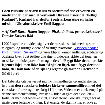
I den russiske patriark Kirill verdensforståelse er vesten en
modstander, der med et vestvendt Ukraine truer det ”hellige
Rusland”. Rusland har derfor i patriarkens øjne en hellig
mission i Ukraine, skriver Emil Saggau
// Af Emil Bjørn Hilton Saggau, Ph.d., dr.theol, generalsekretær i
Danske Kirkers Råd
I 2023 spredte en video sig over de russiske socialemedier, som
telegram, og hurtigt videre på vestlige platforme.
Videoen hedder
kort ”Fremad Rusland!”
og viser klip af kamphandlinger, soldater og
ødelagte byer i det østlige Ukraine. I videoens sidste del toner en
russiske ortodoks præst frem og beder: ”
“Frygt ikke dem, der slår
legemet ihjel, men ikke kan slå sjælen ihjel, men frygt derimod
ham, der kan lade både sjæl og legeme gå fortabt i Helvede.”
(Matt 10.28).
Det bibelske citat er vævet ind i krigshandlinger og understreger,
hvordan
den russiske ortodokse kirke er sammenfiltret med det
russiske militær
og deres krig i Ukraine. Videoen er et eksempel på
denne sammenkædning. Præsten – uden at gøre det eksplicit –
fortæller med det bibelske citat, at soldaterne ikke skal frygte for at
miste deres legeme i krigen. Det eneste, de skal frygte, er ikke at