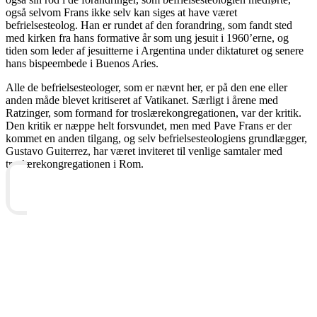
også selvom Frans ikke selv kan siges at have været
befrielsesteolog. Han er rundet af den forandring, som fandt sted
med kirken fra hans formative år som ung jesuit i 1960’erne, og
tiden som leder af jesuitterne i Argentina under diktaturet og senere
hans bispeembede i Buenos Aries.
Alle de befrielsesteologer, som er nævnt her, er på den ene eller
anden måde blevet kritiseret af Vatikanet. Særligt i årene med
Ratzinger, som formand for troslærekongregationen, var der kritik.
Den kritik er næppe helt forsvundet, men med Pave Frans er der
kommet en anden tilgang, og selv befrielsesteologiens grundlægger,
Gustavo Guiterrez, har været inviteret til venlige samtaler med
troslærekongregationen i Rom.