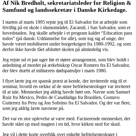
Af Nik Bredholt, sekretariatsleder for Religion &
Samfund og landssekretær i Danske Kirkedage.
I starten af marts 1995 rejste jeg til El Salvador for at arbejde som
frivillig på en skole i slumområdet, Zacamil, i San Salvador, som er
hovedstaden. Jeg skulle arbejde i et program kaldet “Education para
todos” (på dansk: Uddannelse for alle), som tog sig af unge, der
havde været mobiliseret under borgerkrigen fra 1980-1992, og som
derfor ikke havde fået afsluttet skolen på almindelig vis.
Jeg rejste ud et par uger før et større arrangement, som blev holdt i
anledning af mordet på ærkebiskop Oscar Romero fra El Salvador,
der blev dræbt af militærets dødspatruljer i marts 1980.
I flyet lærte jeg en spansk præst at kende, der inviterede mig til et
seminar, hvortil en række af de store befrielsesteologer var inviteret
til at tale. Mennesker jeg aldrig havde hørt om. Navne som Samuel
Ruiz fra Mexico, Pedro de Casaldaliga fra Brasilien, Gustavo
Gutierrez fra Peru og Jon Sobrino fra El Salvador. Og der var flere,
som jeg aldrig lærte navnene på.
Det var en stor oplevelse at være med. Facinerende mennesker, der
havde stået op mod magten i en tid, hvor kirken stod for skud.
Jeg vil i dette korte overblik over enkelte befrielsesteologer i