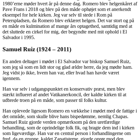
1980’erne møder hvert år på denne dag. Romero blev helgenkåret af
Pave Frans i 2018 og blev på den måde ophøjet som et anerkendt
eksempel for hele kirken. Jeg var selv til stede i Rom på
Peterspladsen, da Romero blev erklæret helgen. Det var stort og på
en måde en kulmination af mange års optagethed, samtidig med at
det sluttede en cirkel for mig, der begyndte med mit ophold i El
Salvador i 1995.
Samuel Ruiz (1924 – 2011)
En anden deltager i mødet i El Salvador var biskop Samuel Ruiz,
som jeg så som en lidt stor og glad ældre herre, da jeg mødte ham.
Jeg vidst jo ikke, hvem han var, eller hvad han havde været
igennem.
Han var selv i udgangspunktet en konservativ præst, men blev
stærkt influeret af andet Vatikanerkoncil, der kaldte kirken til at
udbrede troen på en måde, som passer til folks kultur.
Han oplevede ligesom Romero en vækkelse i mødet med de fattige i
det område, som skulle blive hans bispedømme, nemlig Chapas.
Samuel Ruiz gjorde verden opmærksom på den uretfærdige
behandling, som de oprindelige folk fik, og bragte dem ind i kirken
som ligeværdige. Han var en central person i forhandlingerne om
fred, da en gruppe, kaldet Zapatisterne, gjorde oprør mod den