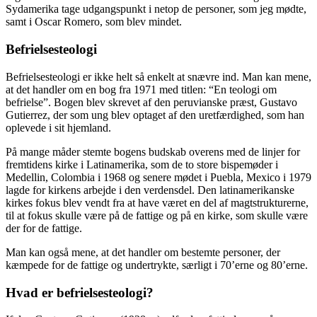
Sydamerika tage udgangspunkt i netop de personer, som jeg mødte,
samt i Oscar Romero, som blev mindet.
Befrielsesteologi
Befrielsesteologi er ikke helt så enkelt at snævre ind. Man kan mene,
at det handler om en bog fra 1971 med titlen: “En teologi om
befrielse”. Bogen blev skrevet af den peruvianske præst, Gustavo
Gutierrez, der som ung blev optaget af den uretfærdighed, som han
oplevede i sit hjemland.
På mange måder stemte bogens budskab overens med de linjer for
fremtidens kirke i Latinamerika, som de to store bispemøder i
Medellin, Colombia i 1968 og senere mødet i Puebla, Mexico i 1979
lagde for kirkens arbejde i den verdensdel. Den latinamerikanske
kirkes fokus blev vendt fra at have været en del af magtstrukturerne,
til at fokus skulle være på de fattige og på en kirke, som skulle være
der for de fattige.
Man kan også mene, at det handler om bestemte personer, der
kæmpede for de fattige og undertrykte, særligt i 70’erne og 80’erne.
Hvad er befrielsesteologi?