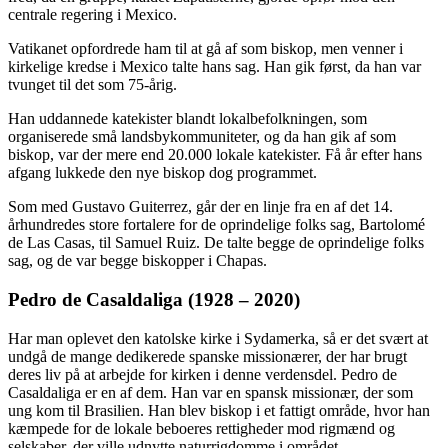
centrale regering i Mexico.
Vatikanet opfordrede ham til at gå af som biskop, men venner i
kirkelige kredse i Mexico talte hans sag. Han gik først, da han var
tvunget til det som 75-årig.
Han uddannede katekister blandt lokalbefolkningen, som
organiserede små landsbykommuniteter, og da han gik af som
biskop, var der mere end 20.000 lokale katekister. Få år efter hans
afgang lukkede den nye biskop dog programmet.
Som med Gustavo Guiterrez, går der en linje fra en af det 14.
århundredes store fortalere for de oprindelige folks sag, Bartolomé
de Las Casas, til Samuel Ruiz. De talte begge de oprindelige folks
sag, og de var begge biskopper i Chapas.
Pedro de Casaldaliga (1928 – 2020)
Har man oplevet den katolske kirke i Sydamerka, så er det svært at
undgå de mange dedikerede spanske missionærer, der har brugt
deres liv på at arbejde for kirken i denne verdensdel. Pedro de
Casaldaliga er en af dem. Han var en spansk missionær, der som
ung kom til Brasilien. Han blev biskop i et fattigt område, hvor han
kæmpede for de lokale beboeres rettigheder mod rigmænd og
selskaber, der ville udnytte naturrigdomme i området.