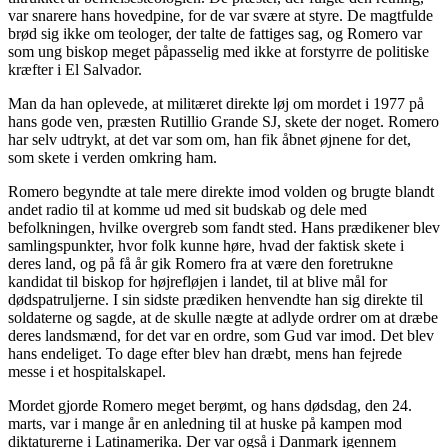
var snarere hans hovedpine, for de var svære at styre. De magtfulde
brød sig ikke om teologer, der talte de fattiges sag, og Romero var
som ung biskop meget påpasselig med ikke at forstyrre de politiske
kræfter i El Salvador.
Man da han oplevede, at militæret direkte løj om mordet i 1977 på
hans gode ven, præsten Rutillio Grande SJ, skete der noget. Romero
har selv udtrykt, at det var som om, han fik åbnet øjnene for det,
som skete i verden omkring ham.
Romero begyndte at tale mere direkte imod volden og brugte blandt
andet radio til at komme ud med sit budskab og dele med
befolkningen, hvilke overgreb som fandt sted. Hans prædikener blev
samlingspunkter, hvor folk kunne høre, hvad der faktisk skete i
deres land, og på få år gik Romero fra at være den foretrukne
kandidat til biskop for højrefløjen i landet, til at blive mål for
dødspatruljerne. I sin sidste prædiken henvendte han sig direkte til
soldaterne og sagde, at de skulle nægte at adlyde ordrer om at dræbe
deres landsmænd, for det var en ordre, som Gud var imod. Det blev
hans endeliget. To dage efter blev han dræbt, mens han fejrede
messe i et hospitalskapel.
Mordet gjorde Romero meget berømt, og hans dødsdag, den 24.
marts, var i mange år en anledning til at huske på kampen mod
diktaturerne i Latinamerika. Der var også i Danmark igennem