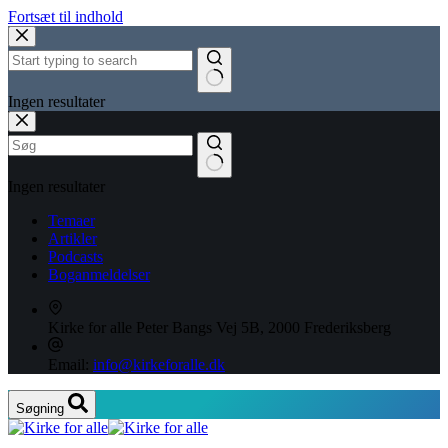
Fortsæt til indhold
Ingen resultater
Ingen resultater
Temaer
Artikler
Podcasts
Boganmeldelser
Kirke for alle
Peter Bangs Vej 5B, 2000 Frederiksberg
Email:
info@kirkeforalle.dk
Søgning