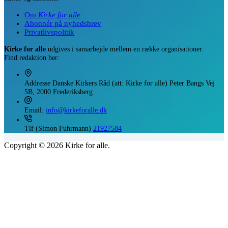
Om
Kirke for alle
Abonnér på nyhedsbrev
Privatlivspolitik
Kirke for alle
udgives i samarbejde mellem en række organisationer.
Find redaktion her:
Addresse
Danske Kirkers Råd (att: Kirke for alle) Peter Bangs Vej
5B, 2000 Frederiksberg
Email:
info@kirkeforalle.dk
Tlf (Simon Fuhrmann)
21927584
Copyright © 2026 Kirke for alle.