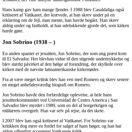
Hans kamp gav ham mange fjender. I 1988 blev Casaldaliga også
kritiseret af Vatikanet, der krævede, at han skrev under på en
erklæring om de fejl, man mente, han havde begået. Han skrev
aldrig under og fastholdt, at han udelukkende gjorde det, som kirken
burde gøre.
Jon Sobrino (1938 – )
En anden spanier er jesuitten, Jon Sobrino, der som ung præst kom
til El Salvador. Her blevhan vidne til den stigende undertrykkelse og
blev stærkt påvirket af den bølge af forandring, der skyllede over
kirken med de nævnte latinamerikanske kirkemøder.
Fra at være meget kritisk blev han ven med Romero og skrev senere
en meget anbefalesværdig biografi om Romero.
Jon Sobrino havde den forfærdelige oplevelse, at hele hans
jesuitterkommunitet ved Universidad de Centro America i San
Salvador blev myrdet i 1989, som en del af borgerkrigen og
militærets overgreb. Han var selv på rejse, da det skete.
I 2007 blev han også kritiseret af Vatikanet. For Sobrino var
kritikken dog mere en fordel for salget af hans bøger, og han har
aldrig offentligt accepteret Vatikanets kritik.