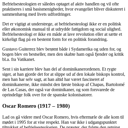
Befrielsesteologien er således optaget af aktiv handlen og vil ofte
praktiseres i små basismenigheder, hvor evangeliet bliver diskuteret i
sammenhæng med livets udfordringer.
Det er vigtigt at understrege, at befrielsesteologi ikke er en politisk
eller økonomisk manual til at udrydde fattigdom og social ulighed.
Befrielsesteologi er ikke en måde at lave revolution eller at sætte et
kirkeligt flag på en bestemt form for en politisk forandring.
Gustavo Guiterrez
blev berømt både i Sydamerika og uden for, og
bogen blev en bestseller, men den skabte ham også fjender og kritik
bl.a. fra Vatikanet.
Sent i sin karriere blev han del af dominikanerordenen. Et rygte
siger, at han gjorde det for at slippe ud af den lokale biskops kontrol,
men han har selv sagt, at han altid har været fascineret af
dominikanerne, ikke mindst den første biskop af Chapas, Bartolomé
de Las Casas, der også var dominikaner, og som forsvarede de
oprindelige folk over for de spanske kolonisatorer.
Oscar Romero (1917 – 1980)
Lad os gå videre med Oscar Romero, hvis eftermæle de alle kom til
mødet i 1995 for at vise respekt. Han var ikke i udgangspunktet
tiltrukket af befrielsesteologien. De præster, der fulgte den retning,