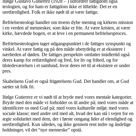
Ifølge Gustavo Gutierrez (1928 – ) udfordrer fattigdom også
teologien, og for ham er fattigdom ikke et tilfælde. Det er en
uretfærdighed. Folk er ikke nødt til at være fattige.
Befrielsesteologi handler om troens dybe mening og kirkens mission
i en verden af mennesker, som ikke er frie. At være kristen, at være
kirke, hævdede bogen, er at leve i en permanent befrielsesproces.
Befrielsesteologien tager udgangspunktet i de fattiges synspunkt og
vinkel. At være fattig og på den måde ubetydelig er at eksistere i
nærheden af døden. De fattiges perspektiv omfatter imidlertid også
deres kamp for retfærdighed og fred, for liv og frihed, og for
tilstedeværelsen i et samfund, hvor deres ret til at eksistere er under
pres.
Skabelsens Gud er også frigørelsens Gud. Det handler om, at Gud
sætter sit folk fri.
Ifølge Gutierrez er vi nødt til at bryde med vores mentale kategorier.
Bryde med den måde vi forholder os til andre på; med vores måde at
identificere os med Gud på; med vores kulturelle miljø; med vores
sociale klasse; med andre ord med alt, hvad der kan stå i vejen for en
ægte solidaritet med dem, der i første omgang lider af elendighed og
uretfærdighed. Kun således, og ikke gennem rent indre og åndelige
holdninger, vil det “nye menneske” opstå.