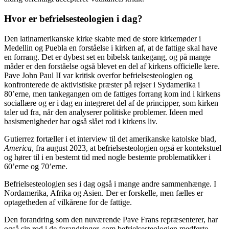
Hvor er befrielsesteologien i dag?
Den latinamerikanske kirke skabte med de store kirkemøder i
Medellin og Puebla en forståelse i kirken af, at de fattige skal have
en forrang. Det er dybest set en bibelsk tankegang, og på mange
måder er den forståelse også blevet en del af kirkens officielle lære.
Pave John Paul II var kritisk overfor befrielsesteologien og
konfronterede de aktivistiske præster på rejser i Sydamerika i
80’erne, men tankegangen om de fattiges forrang kom ind i kirkens
sociallære og er i dag en integreret del af de principper, som kirken
taler ud fra, når den analyserer politiske problemer. Ideen med
basismenigheder har også slået rod i kirkens liv.
Gutierrez fortæller i et interview til det amerikanske katolske blad,
America
, fra august 2023, at befrielsesteologien også er kontekstuel
og hører til i en bestemt tid med nogle bestemte problematikker i
60’erne og 70’erne.
Befrielsesteologien ses i dag også i mange andre sammenhænge. I
Nordamerika, Afrika og Asien. Der er forskelle, men fælles er
optagetheden af vilkårene for de fattige.
Den forandring som den nuværende Pave Frans repræsenterer, har
også sin rod i de forandringer, som befrielsesteologien medførte,