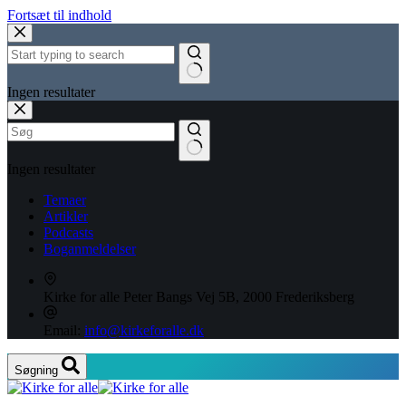
Fortsæt til indhold
Ingen resultater
Ingen resultater
Temaer
Artikler
Podcasts
Boganmeldelser
Kirke for alle
Peter Bangs Vej 5B, 2000 Frederiksberg
Email:
info@kirkeforalle.dk
Søgning