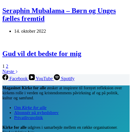
Seraphin Mubalama – Børn og Unges
fælles fremtid
14. oktober 2022
Gud vil det bedste for mig
1
2
Næste
Facebook
YouTube
Spotify
Magasinet Kirke for alle
ønsker at inspirere til fornyet refleksion over
kirkens rolle i verden og kristendommens påvirkning af og på politik,
kultur og samfund.
Om
Kirke for alle
Abonnér på nyhedsbrev
Privatlivspolitik
Kirke for alle
udgives i samarbejde mellem en række organisationer.