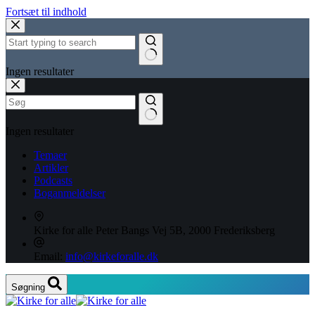
Fortsæt til indhold
Ingen resultater
Ingen resultater
Temaer
Artikler
Podcasts
Boganmeldelser
Kirke for alle
Peter Bangs Vej 5B, 2000 Frederiksberg
Email:
info@kirkeforalle.dk
Søgning