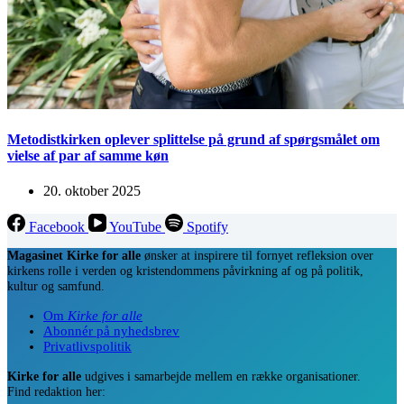
Metodistkirken oplever splittelse på grund af spørgsmålet om
vielse af par af samme køn
20. oktober 2025
Facebook
YouTube
Spotify
Magasinet Kirke for alle
ønsker at inspirere til fornyet refleksion over
kirkens rolle i verden og kristendommens påvirkning af og på politik,
kultur og samfund.
Om
Kirke for alle
Abonnér på nyhedsbrev
Privatlivspolitik
Kirke for alle
udgives i samarbejde mellem en række organisationer.
Find redaktion her: