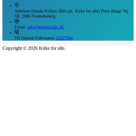
Addresse
Danske Kirkers Råd (att: Kirke for alle) Peter Bangs Vej
5B, 2000 Frederiksberg
Email:
info@kirkeforalle.dk
Tlf (Simon Fuhrmann)
21927584
Copyright © 2026 Kirke for alle.