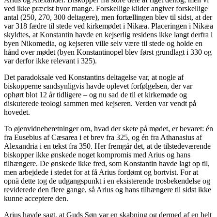
ved ikke præcist hvor mange. Forskellige kilder angiver forskellige
antal (250, 270, 300 deltagere), men fortællingen blev til sidst, at der
var 318 fædre til stede ved kirkemødet i Nikæa. Placeringen i Nikæa
skyldtes, at Konstantin havde en kejserlig residens ikke langt derfra i
byen Nikomedia, og kejseren ville selv være til stede og holde en
hånd over mødet (byen Konstantinopel blev først grundlagt i 330 og
var derfor ikke relevant i 325).
Det paradoksale ved Konstantins deltagelse var, at nogle af
biskopperne sandsynligvis havde oplevet forfølgelsen, der var
ophørt blot 12 år tidligere – og nu sad de til et kirkemøde og
diskuterede teologi sammen med kejseren. Verden var vendt på
hovedet.
To øjenvidneberetninger om, hvad der skete på mødet, er bevaret: én
fra Eusebius af Cæsarea i et brev fra 325, og én fra Athanasius af
Alexandria i en tekst fra 350. Her fremgår det, at de tilstedeværende
biskopper ikke ønskede noget kompromis med Arius og hans
tilhængere. De ønskede ikke fred, som Konstantin havde lagt op til,
men arbejdede i stedet for at få Arius fordømt og bortvist. For at
opnå dette tog de udgangspunkt i en eksisterende trosbekendelse og
reviderede den flere gange, så Arius og hans tilhængere til sidst ikke
kunne acceptere den.
Arius havde sagt, at Guds Søn var en skabning og dermed af en helt