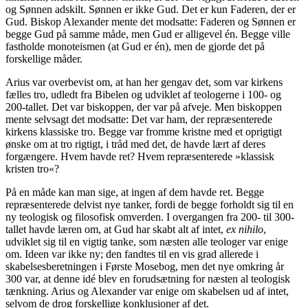
og Sønnen adskilt. Sønnen er ikke Gud. Det er kun Faderen, der er
Gud. Biskop Alexander mente det modsatte: Faderen og Sønnen er
begge Gud på samme måde, men Gud er alligevel én. Begge ville
fastholde monoteismen (at Gud er én), men de gjorde det på
forskellige måder.
Arius var overbevist om, at han her gengav det, som var kirkens
fælles tro, udledt fra Bibelen og udviklet af teologerne i 100- og
200-tallet. Det var biskoppen, der var på afveje. Men biskoppen
mente selvsagt det modsatte: Det var ham, der repræsenterede
kirkens klassiske tro. Begge var fromme kristne med et oprigtigt
ønske om at tro rigtigt, i tråd med det, de havde lært af deres
forgængere. Hvem havde ret? Hvem repræsenterede »klassisk
kristen tro«?
På en måde kan man sige, at ingen af dem havde ret. Begge
repræsenterede delvist nye tanker, fordi de begge forholdt sig til en
ny teologisk og filosofisk omverden. I overgangen fra 200- til 300-
tallet havde læren om, at Gud har skabt alt af intet,
ex nihilo
,
udviklet sig til en vigtig tanke, som næsten alle teologer var enige
om. Ideen var ikke ny; den fandtes til en vis grad allerede i
skabelsesberetningen i Første Mosebog, men det nye omkring år
300 var, at denne idé blev en forudsætning for næsten al teologisk
tænkning. Arius og Alexander var enige om skabelsen ud af intet,
selvom de drog forskellige konklusioner af det.