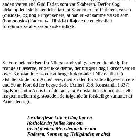
anden væren end Gud Fader, som var Skaberen. Derfor slog
kirkemødet i sin bekendelse fast, at Sønnen er »af Faderens væsen
(ousios)«, og nogle linjer senere, at han er »af samme væsen som
(homoousios) Faderen«. Til sidst tilføjede de en eksplicit
fordømmelse af visse arianske udtryk.
Nikæa og den nikænske bekendelse
Selvom bekendelsen fra Nikæa sandsynligvis er genkendelig for
mange af læserne, er det ikke denne, der bruges i dag i kirker verden
over. Konstantin ønskede at bruge kirkemødet i Nikæa til at få
afsluttet striden om Arius’ lære, men striden fortsatte alligevel i mere
end 50 år. Kort tid før begge døde (Arius i 336, Konstantin i 337)
tog Konstantin Arius til nåde igen, og Konstantins sønner, der delte
magten mellem sig, støttede i de følgende år forskellige varianter af
Arius’ teologi.
De allerfleste kirker i dag har en
(forholdsvis) fælles lære om
treenigheden. Men denne lære om
Faderen, Sønnen og Helligånden er altså