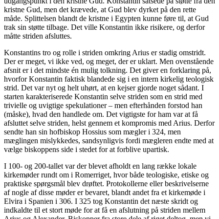
udgangspunkt i den kristne Gud. Konstantin satsede på støtte fra den
kristne Gud, men det krævede, at Gud blev dyrket på den rette
måde. Splittelsen blandt de kristne i Egypten kunne føre til, at Gud
trak sin støtte tilbage. Det ville Konstantin ikke risikere, og derfor
måtte striden afsluttes.
Konstantins tro og rolle i striden omkring Arius er stadig omstridt.
Der er meget, vi ikke ved, og meget, der er uklart. Men ovenstående
afsnit er i det mindste én mulig tolkning. Det giver en forklaring på,
hvorfor Konstantin faktisk blandede sig i en intern kirkelig teologisk
strid. Det var nyt og helt uhørt, at en kejser gjorde noget sådant. I
starten karakteriserede Konstantin selve striden som en strid med
trivielle og uvigtige spekulationer – men efterhånden forstod han
(måske), hvad den handlede om. Det vigtigste for ham var at få
afsluttet selve striden, helst gennem et kompromis med Arius. Derfor
sendte han sin hofbiskop Hossius som mægler i 324, men
mæglingen mislykkedes, sandsynligvis fordi mægleren endte med at
vælge biskoppens side i stedet for at forblive upartisk.
I 100- og 200-tallet var der blevet afholdt en lang række lokale
kirkemøder rundt om i Romerriget, hvor både teologiske, etiske og
praktiske spørgsmål blev drøftet. Protokollerne eller beskrivelserne
af nogle af disse møder er bevaret, blandt andet fra et kirkemøde i
Elvira i Spanien i 306. I 325 tog Konstantin det næste skridt og
indkaldte til et stort møde for at få en afslutning på striden mellem
Arius og Alexander. Biskopper fra store dele af riget deltog, men vi