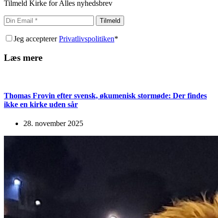
Tilmeld Kirke for Alles nyhedsbrev
Tilmeld
Jeg accepterer
Privatlivspolitiken
*
Læs mere
Thomas Frovin efter svensk, økumenisk stormøde: Der findes
ikke en kirke uden sår
28. november 2025