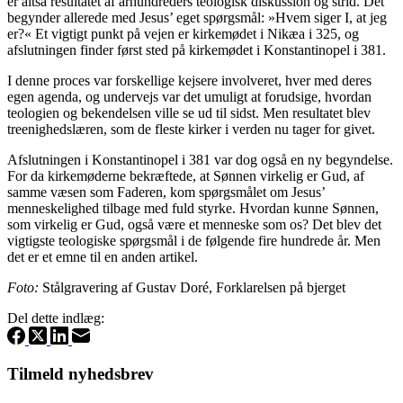
er altså resultatet af århundreders teologisk diskussion og strid. Det
begynder allerede med Jesus’ eget spørgsmål: »Hvem siger I, at jeg
er?« Et vigtigt punkt på vejen er kirkemødet i Nikæa i 325, og
afslutningen finder først sted på kirkemødet i Konstantinopel i 381.
I denne proces var forskellige kejsere involveret, hver med deres
egen agenda, og undervejs var det umuligt at forudsige, hvordan
teologien og bekendelsen ville se ud til sidst. Men resultatet blev
treenighedslæren, som de fleste kirker i verden nu tager for givet.
Afslutningen i Konstantinopel i 381 var dog også en ny begyndelse.
For da kirkemøderne bekræftede, at Sønnen virkelig er Gud, af
samme væsen som Faderen, kom spørgsmålet om Jesus’
menneskelighed tilbage med fuld styrke. Hvordan kunne Sønnen,
som virkelig er Gud, også være et menneske som os? Det blev det
vigtigste teologiske spørgsmål i de følgende fire hundrede år. Men
det er et emne til en anden artikel.
Foto:
Stålgravering af Gustav Doré, Forklarelsen på bjerget
Del dette indlæg:
Tilmeld nyhedsbrev