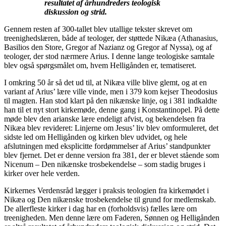
resultatet af århundreders teologisk
diskussion og strid.
Gennem resten af 300-tallet blev utallige tekster skrevet om
treenighedslæren, både af teologer, der støttede Nikæa (Athanasius,
Basilios den Store, Gregor af Nazianz og Gregor af Nyssa), og af
teologer, der stod nærmere Arius. I denne lange teologiske samtale
blev også spørgsmålet om, hvem Helligånden er, tematiseret.
I omkring 50 år så det ud til, at Nikæa ville blive glemt, og at en
variant af Arius’ lære ville vinde, men i 379 kom kejser Theodosius
til magten. Han stod klart på den nikænske linje, og i 381 indkaldte
han til et nyt stort kirkemøde, denne gang i Konstantinopel. På dette
møde blev den arianske lære endeligt afvist, og bekendelsen fra
Nikæa blev revideret: Linjerne om Jesus’ liv blev omformuleret, det
sidste led om Helligånden og kirken blev udvidet, og hele
afslutningen med eksplicitte fordømmelser af Arius’ standpunkter
blev fjernet. Det er denne version fra 381, der er blevet stående som
Nicenum – Den nikænske trosbekendelse – som stadig bruges i
kirker over hele verden.
Kirkernes Verdensråd lægger i praksis teologien fra kirkemødet i
Nikæa og Den nikænske trosbekendelse til grund for medlemskab.
De allerfleste kirker i dag har en (forholdsvis) fælles lære om
treenigheden. Men denne lære om Faderen, Sønnen og Helligånden