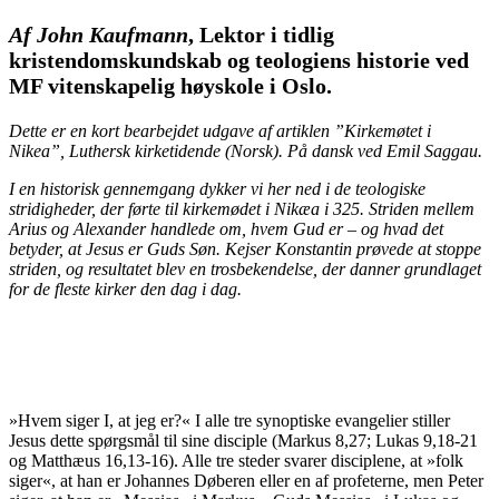
Af John Kaufmann
, Lektor i tidlig
kristendomskundskab og teologiens historie ved
MF vitenskapelig høyskole i Oslo.
Dette er en kort bearbejdet udgave af artiklen ”Kirkemøtet i
Nikea”, Luthersk kirketidende (Norsk). På dansk ved Emil Saggau.
I en historisk gennemgang dykker vi her ned i de teologiske
stridigheder, der førte til kirkemødet i Nikæa i 325. Striden mellem
Arius og Alexander handlede om, hvem Gud er – og hvad det
betyder, at Jesus er Guds Søn. Kejser Konstantin prøvede at stoppe
striden, og resultatet blev en trosbekendelse, der danner grundlaget
for de fleste kirker den dag i dag.
Hvem siger I, at jeg er?
»Hvem siger I, at jeg er?« I alle tre synoptiske evangelier stiller
Jesus dette spørgsmål til sine disciple (Markus 8,27; Lukas 9,18-21
og Matthæus 16,13-16). Alle tre steder svarer disciplene, at »folk
siger«, at han er Johannes Døberen eller en af profeterne, men Peter