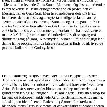
siger, at han er »Messias« i Markus, »Guds Messias« i Lukas og
»Messias, den levende Guds Søn« i Matthæus. Og Jesus anerkender
Peters bekendelse. Jesus er noget mere end en profet, han er
Messias, han er Guds Søn. Men hvad indebærer det? Og hvad
indebærer det, når Jesus og de nytestamentlige forfattere andre
steder omtaler både »Faderen«, »Sønnen« og »Helligånden«? Er
alle tre Gud? Men hvis alle tre er Gud, hvordan kan Gud så være
én? Og hvis Jesus er guddommelig, hvordan kan han også være et
menneske? I de første kristne århundreder blev disse spørgsmål
diskuteret gang på gang. Kirkemødet i Nikæa i 325 er et vigtigt led i
denne lange proces, hvor de kristne forsøgte at finde ud af, hvad de
præcist skulle tro om Gud og Jesus.
Striden mellem Arius og Alexander
I en af Romerrigets største byer, Alexandria i Egypten, blev der i
313 indsat en ny biskop ved navn Alexander. Samme år, i den anden
ende af byen, blev der indsat en ny lokalpræst (presbyter) ved navn
Arius. Seks år senere var der blusset en strid op mellem dem på
grund af en teologisk uenighed. I 319 anklagede Arius sin biskop for
kætteri, og biskoppen anklagede Arius for det samme. Arius mente,
at biskoppen identificerede Faderen og Sønnen for stærkt med
hinanden, mens Arius selv mente, at det var vigtigt at holde Faderen