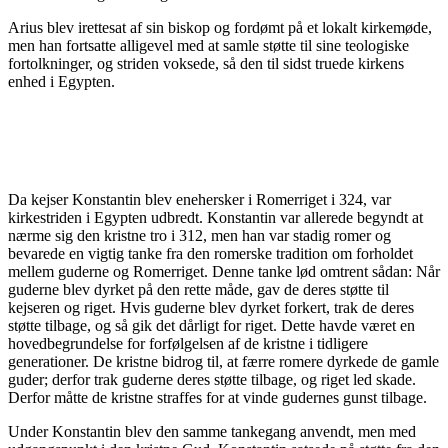
Arius blev irettesat af sin biskop og fordømt på et lokalt kirkemøde,
men han fortsatte alligevel med at samle støtte til sine teologiske
fortolkninger, og striden voksede, så den til sidst truede kirkens
enhed i Egypten.
Kejser Konstantin og Kirkemødet i Nikæa
Da kejser Konstantin blev enehersker i Romerriget i 324, var
kirkestriden i Egypten udbredt. Konstantin var allerede begyndt at
nærme sig den kristne tro i 312, men han var stadig romer og
bevarede en vigtig tanke fra den romerske tradition om forholdet
mellem guderne og Romerriget. Denne tanke lød omtrent sådan: Når
guderne blev dyrket på den rette måde, gav de deres støtte til
kejseren og riget. Hvis guderne blev dyrket forkert, trak de deres
støtte tilbage, og så gik det dårligt for riget. Dette havde været en
hovedbegrundelse for forfølgelsen af de kristne i tidligere
generationer. De kristne bidrog til, at færre romere dyrkede de gamle
guder; derfor trak guderne deres støtte tilbage, og riget led skade.
Derfor måtte de kristne straffes for at vinde gudernes gunst tilbage.
Under Konstantin blev den samme tankegang anvendt, men med