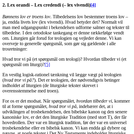
2. Lex orandi – Lex credendi (– lex vivendi)
[4]
Bønnens lov er troens lov
. Tilbedelsens lov bestemmer troens lov –
ja, endda livets lov (lex vivendi). Hvad betyder det? Normalt vil
man med udgangspunkt i bekendelsen udforme salmer og tekster til
tilbedelse. I den ortodokse tankegang er denne rækkefølge vendt
om. Liturgien går forud for teologien og vejleder denne. Vi kan
overveje to generelle spørgsmål, som gør sig gældende i alle
trosretninger:
Hvad tror vi på (et spørgsmål om teologi)? Hvordan tilbeder vi (et
spørgsmål om liturgi)?
[5]
En vestlig logisk-rationel tænkning vil lægge vægt på teologien
(
hvad tror vi på?
). Det er teologien, der nødvendigvis betinger
indholdet af liturgien (de liturgiske tekster skrevet i
overensstemmelse med troen).
For os er det modsat. Når spørgsmålet,
hvordan tilbeder vi
, kommer
til at forme spørgsmålet,
hvad tror vi på
, indebærer det, at i
udviklingen af trosbekendelsen, den bibelske kanon og den senere
kanoniske lov, er det den liturgiske Tradition (med stort T), der får
hovedrollen. Der var en liturgisk tradition, før der var en universel
trosbekendelse eller en bibelsk kanon. Vi kan endda gå dybere og
nævne, at nogle tekster i Det Ny Testamente indeholder liturgiske