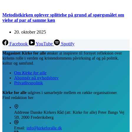
Metodistkirken oplever splittelse på grund af spørgsmålet om
vielse af par af samme køn
20. oktober 2025
Facebook
YouTube
Spotify
Magasinet Kirke for alle
ønsker at inspirere til fornyet refleksion over
kirkens rolle i verden og kristendommens påvirkning af og på politik,
kultur og samfund.
Om
Kirke for alle
Abonnér på nyhedsbrev
Privatlivspolitik
Kirke for alle
udgives i samarbejde mellem en række organisationer.
Find redaktion her:
Addresse
Danske Kirkers Råd (att: Kirke for alle) Peter Bangs Vej
5B, 2000 Frederiksberg
Email:
info@kirkeforalle.dk