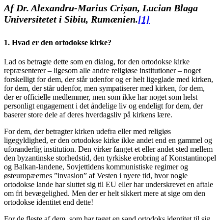
Af Dr. Alexandru-Marius Crișan, Lucian Blaga
Universitetet i Sibiu, Rumænien.
[1]
1. Hvad er den ortodokse kirke?
Lad os betragte dette som en dialog, for den ortodokse kirke
repræsenterer – ligesom alle andre religiøse institutioner – noget
forskelligt for dem, der står udenfor og er helt ligeglade med kirken,
for dem, der står udenfor, men sympatiserer med kirken, for dem,
der er officielle medlemmer, men som ikke har noget som helst
personligt engagement i det åndelige liv og endeligt for dem, der
baserer store dele af deres hverdagsliv på kirkens lære.
For dem, der betragter kirken udefra eller med religiøs
ligegyldighed, er den ortodokse kirke ikke andet end en gammel og
uforanderlig institution. Den virker fanget et eller andet sted mellem
den byzantinske storhedstid, den tyrkiske erobring af Konstantinopel
og Balkan-landene, Sovjettidens kommunistiske regimer og
østeuropæernes ”invasion” af Vesten i nyere tid, hvor nogle
ortodokse lande har sluttet sig til EU eller har underskrevet en aftale
om fri bevægelighed. Men der er helt sikkert mere at sige om den
ortodokse identitet end dette!
For de fleste af dem, som har taget en sand ortodoks identitet til sig,