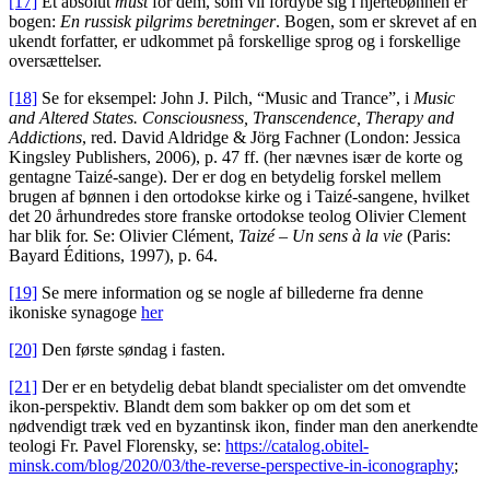
[17]
Et absolut
must
for dem, som vil fordybe sig i hjertebønnen er
bogen:
En russisk pilgrims beretninger
. Bogen, som er skrevet af en
ukendt forfatter, er udkommet på forskellige sprog og i forskellige
oversættelser.
[18]
Se for eksempel: John J. Pilch, “Music and Trance”, i
Music
and Altered States. Consciousness, Transcendence, Therapy and
Addictions
, red. David Aldridge & Jörg Fachner (London: Jessica
Kingsley Publishers, 2006), p. 47 ff. (her nævnes især de korte og
gentagne Taizé-sange). Der er dog en betydelig forskel mellem
brugen af bønnen i den ortodokse kirke og i Taizé-sangene, hvilket
det 20 århundredes store franske ortodokse teolog Olivier Clement
har blik for. Se: Olivier Clément,
Taizé – Un sens à la vie
(Paris:
Bayard Éditions, 1997), p. 64.
[19]
Se mere information og se nogle af billederne fra denne
ikoniske synagoge
her
[20]
Den første søndag i fasten.
[21]
Der er en betydelig debat blandt specialister om det omvendte
ikon-perspektiv. Blandt dem som bakker op om det som et
nødvendigt træk ved en byzantinsk ikon, finder man den anerkendte
teologi Fr. Pavel Florensky, se:
https://catalog.obitel-
minsk.com/blog/2020/03/the-reverse-perspective-in-iconography
;