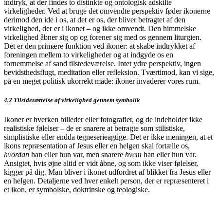
indtryk, at der findes to distinkte og ontologisk adskilte
virkeligheder. Ved at bruge det omvendte perspektiv føder ikonerne
derimod den ide i os, at det er os, der bliver betragtet af den
virkelighed, der er i ikonet – og ikke omvendt. Den himmelske
virkelighed åbner sig op og forener sig med os gennem liturgien.
Det er den primære funktion ved ikoner: at skabe indtrykket af
foreningen mellem to virkeligheder og at indgyde os en
fornemmelse af sand tilstedeværelse. Intet ydre perspektiv, ingen
bevidsthedsflugt, meditation eller refleksion. Tværtimod, kan vi sige,
på en meget politisk ukorrekt måde: ikoner invaderer vores rum.
4.2 Tilsidesættelse af virkelighed gennem symbolik
Ikoner er hverken billeder eller fotografier, og de indeholder ikke
realistiske følelser – de er snarere at betragte som stilistiske,
simplistiske eller endda tegneserieagtige. Det er ikke meningen, at et
ikons repræsentation af Jesus eller en helgen skal fortælle os,
hvordan
han eller hun var, men snarere
hvem
han eller hun var.
Ansigtet, hvis øjne altid er vidt åbne, og som ikke viser følelser,
kigger på dig. Man bliver i ikonet udfordret af blikket fra Jesus eller
en helgen. Detaljerne ved hver enkelt person, der er repræsenteret i
et ikon, er symbolske, doktrinske og teologiske.