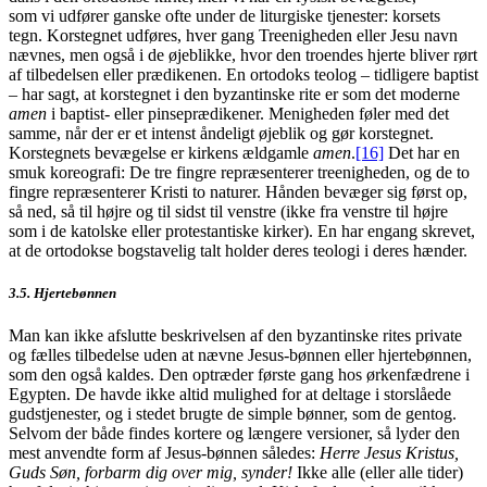
som vi udfører ganske ofte under de liturgiske tjenester: korsets
tegn. Korstegnet udføres, hver gang Treenigheden eller Jesu navn
nævnes, men også i de øjeblikke, hvor den troendes hjerte bliver rørt
af tilbedelsen eller prædikenen. En ortodoks teolog – tidligere baptist
– har sagt, at korstegnet i den byzantinske rite er som det moderne
amen
i baptist- eller pinseprædikener. Menigheden føler med det
samme, når der er et intenst åndeligt øjeblik og gør korstegnet.
Korstegnets bevægelse er kirkens ældgamle
amen
.
[16]
Det har en
smuk koreografi: De tre fingre repræsenterer treenigheden, og de to
fingre repræsenterer Kristi to naturer. Hånden bevæger sig først op,
så ned, så til højre og til sidst til venstre (ikke fra venstre til højre
som i de katolske eller protestantiske kirker). En har engang skrevet,
at de ortodokse bogstavelig talt holder deres teologi i deres hænder.
3.5. Hjertebønnen
Man kan ikke afslutte beskrivelsen af den byzantinske rites private
og fælles tilbedelse uden at nævne Jesus-bønnen eller hjertebønnen,
som den også kaldes. Den optræder første gang hos ørkenfædrene i
Egypten. De havde ikke altid mulighed for at deltage i storslåede
gudstjenester, og i stedet brugte de simple bønner, som de gentog.
Selvom der både findes kortere og længere versioner, så lyder den
mest anvendte form af Jesus-bønnen således:
Herre Jesus Kristus,
Guds Søn, forbarm dig over mig, synder!
Ikke alle (eller alle tider)