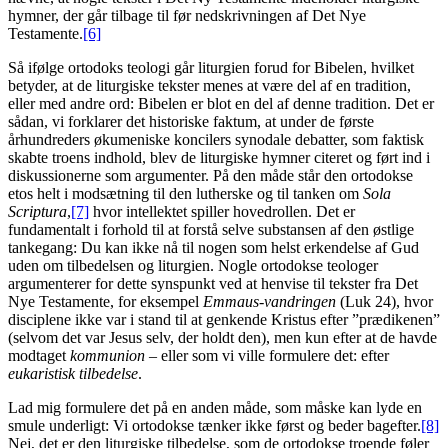
hymner, der går tilbage til før nedskrivningen af Det Nye
Testamente.
[6]
Så ifølge ortodoks teologi går liturgien forud for Bibelen, hvilket
betyder, at de liturgiske tekster menes at være del af en tradition,
eller med andre ord: Bibelen er blot en del af denne tradition. Det er
sådan, vi forklarer det historiske faktum, at under de første
århundreders økumeniske koncilers synodale debatter, som faktisk
skabte troens indhold, blev de liturgiske hymner citeret og ført ind i
diskussionerne som argumenter. På den måde står den ortodokse
etos helt i modsætning til den lutherske og til tanken om
Sola
Scriptura
,
[7]
hvor intellektet spiller hovedrollen. Det er
fundamentalt i forhold til at forstå selve substansen af den østlige
tankegang: Du kan ikke nå til nogen som helst erkendelse af Gud
uden om tilbedelsen og liturgien. Nogle ortodokse teologer
argumenterer for dette synspunkt ved at henvise til tekster fra Det
Nye Testamente, for eksempel
Emmaus-vandringen
(Luk 24), hvor
disciplene ikke var i stand til at genkende Kristus efter ”prædikenen”
(selvom det var Jesus selv, der holdt den), men kun efter at de havde
modtaget
kommunion
– eller som vi ville formulere det: efter
eukaristisk tilbedelse
.
Lad mig formulere det på en anden måde, som måske kan lyde en
smule underligt: Vi ortodokse tænker ikke først og beder bagefter.
[8]
Nej, det er den liturgiske tilbedelse, som de ortodokse troende føler