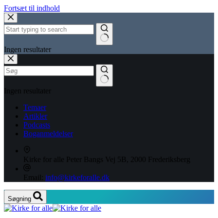
Fortsæt til indhold
Ingen resultater
Ingen resultater
Temaer
Artikler
Podcasts
Boganmeldelser
Kirke for alle
Peter Bangs Vej 5B, 2000 Frederiksberg
Email:
info@kirkeforalle.dk
Søgning