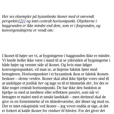
Her ses eksempler på byzantinske ikoner med et omvendt
perspektiv
[21]
og intet centralt horisontpunkt. Objekterne i
baggrunden er ikke mindre end dem, som er i forgrunden, og
konvergenslinjerne er vendt om:
I ikonet til højre ser vi, at bygningerne i baggrunden ikke er mindre.
Vi burde heller ikke være i stand til at se ydersiden af bygningerne i
både højre og venstre side af ikonet. Og hvis man følger
konvergenspunktet, vil man se, at linjerne faktisk fører mod
betragteren. Horisontpunktet i et byzantinsk ikon er faktisk ikonets
beskuer –
denne verden
. Ikoner skal altså ikke hjælpe vores sind til
at undslippe et jordisk
her
og tage os til et himmelsk
der
, for der er
ikke noget centralt horisontpunkt. De har ikke den funktion at
hjælpe os med at meditere eller reflektere passivt, som når vi
betragter et maleri med et smukt landskab – men derimod skal de
give os en fornemmelse af en tilstedeværelse, der åbner sig mod os.
Der er intet eskapistisk ved ikoner – jeg vover endda at sige, at det
er forkert at kalde ikoner for
vinduer til himlen
. For det giver det