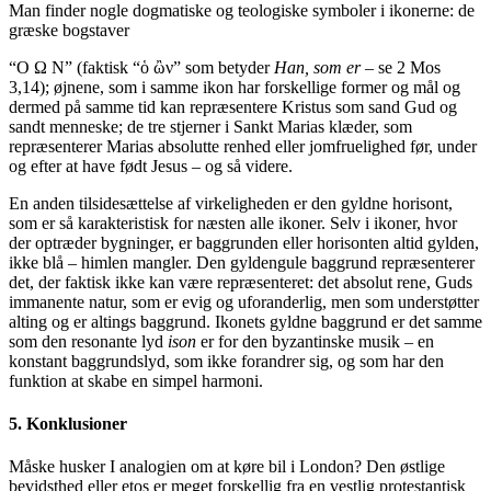
Man finder nogle dogmatiske og teologiske symboler i ikonerne: de
græske bogstaver
“Ο Ω Ν” (faktisk “ὁ ὢν” som betyder
Han, som er
– se 2 Mos
3,14); øjnene, som i samme ikon har forskellige former og mål og
dermed på samme tid kan repræsentere Kristus som sand Gud og
sandt menneske; de tre stjerner i Sankt Marias klæder, som
repræsenterer Marias absolutte renhed eller jomfruelighed før, under
og efter at have født Jesus – og så videre.
En anden tilsidesættelse af virkeligheden er den gyldne horisont,
som er så karakteristisk for næsten alle ikoner. Selv i ikoner, hvor
der optræder bygninger, er baggrunden eller horisonten altid gylden,
ikke blå – himlen mangler. Den gyldengule baggrund repræsenterer
det, der faktisk ikke kan være repræsenteret: det absolut rene, Guds
immanente natur, som er evig og uforanderlig, men som understøtter
alting og er altings baggrund. Ikonets gyldne baggrund er det samme
som den resonante lyd
ison
er for den byzantinske musik – en
konstant baggrundslyd, som ikke forandrer sig, og som har den
funktion at skabe en simpel harmoni.
5. Konklusioner
Måske husker I analogien om at køre bil i London? Den østlige
bevidsthed eller etos er meget forskellig fra en vestlig protestantisk