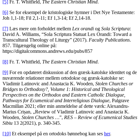
[5]
Fr. T. Whitfield,
The Eastern Christian Mind
.
[6]
Se for eksempel de kristologiske hymner i Det Nye Testamente:
Joh 1,1-18; Fil 2,1-11; Ef 1,3-14; Ef 2,14-18.
[7]
Læs mere om forholdet mellem
Lex orandi
og
Sola Scriptura
:
David A. Williams, “Sola Scriptura Statuat Lex Orandi: Toward a
Transcultural Theology of Liturgy” (2017).
Faculty Publications
.
857. Tilgængelig online på:
https://digitalcommons.andrews.edu/pubs/857
[8]
Fr. T. Whitfield,
The Eastern Christian Mind
.
[9]
For en opdateret diskussion af den græsk-katolske identitet og de
nuværende relationer mellem ortodokse og græsk-katolske se:
Vladimir Latinovic and Anastacia K. Wooden,
Stolen Churches or
Bridges to Orthodoxy?, Volume 1: Historical and Theological
Perspectives on the Orthodox and Eastern Catholic Dialogue,
Pathways for Ecumenical and Interreligious Dialogue
, Palgrave
Macmillan 2021; eller min anmeldelse af dette værk: Alexandru-
Marius Crișan, „Review of Vladimir Latinovic and Anastacia K.
Wooden,
Stolen Churches …
”,
RES – Review of Ecumenical Studies
Sibiu
13 2(2021), p. 340-345.
[10]
Et eksempel på en ortodoks bønnebog kan ses
her
.