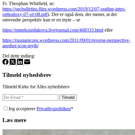
Fr. Theophan Whitfield, se:
https://sncbulletins.files.wordpress.com/2019/12/07-outline-intro-
orthodoxy-07-of-08.pdf
). Der er også dem, der mener, at det
omvendte perspektiv kun er en myte – se
https://mmekourdukova.livejournal.com/468333.html
eller
https://russianicons.wordpress.com/2011/09/01/reverse-perspective-
another-icon-myth/
Del dette indlæg:
Tilmeld nyhedsbrev
Tilmeld Kirke for Alles nyhedsbrev
Tilmeld
Jeg accepterer
Privatlivspolitiken
*
Læs mere