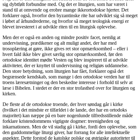
sig dybtfølt forbundne med. Og det er liturgien, som har været i
stand til at omvende og erobre mange ikkeortodokse hjerter. Det
forklarer også, hvorfor den byzantinske rite har udviklet sig så meget
i løbet af århundrederne, og hvorfor så meget teologisk energi er
blevet investeret i at udvikle riten til en liturgisk oplevelse.
Men der er også en anden og mindre positiv facet, nemlig at
undervisning, prædikener og alt muligt andet, der har med
trosoplæring at gøre, ikke gives ret stor opmærksomhed – eller i
hvert fald ikke blev givet særlig stor opmærksomhed, før den
ortodokse identitet mødte Vesten og blev inspireret til at udvikle
aktiviteter, der er knyttet til undervisning og religiøs uddannelse.
Den store betydning, som liturgien har fået, forklarer også det
begrænsede kendskab, som mange i den ortodokse verden har til
troens læresætninger og den beskedne interesse i forhold til selv at
læse i Bibelen. I stedet er der en stor trofasthed over for liturgien og
kirken.
De fleste af de ortodokse troende, der hver søndag går i kirke
(hvilket i det mindste er tilfældet i de lande, der har en ortodoks
majoritet) kan næppe på en bare nogenlunde tilfredsstillende måde
forklare kristendommens vigtigste dogmer: treenigheden og
inkarnationen. Men de vil stadig gå i kirke, fordi den oplevelse, som
den guddommelige liturgi giver, har forrang for alle intellektuelle
aspekter. Dette forstod de katolske polske og østrigske autoriteter til