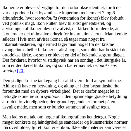
Ikonerne er blevet så vigtige for den ortodokse identitet, fordi der
var en periode i det byzantinske imperium mellem det 7. og 8.
århundrede, hvor
iconodoulia
(veneration for ikoner) blev forbudt
ved politisk magt. Ikon-kulten blev til sidst genetableret, og
afvisningen af ikoner blev selv afvist, da kirken formulerede, at
ikonerne er det ultimative udtryk for inkarnationslæren. Man tænkte
således: Hvis man afviser ikoner, så tager man noget fra
inkarnationslæren, og dermed tager man noget fra det kristne
evangeliums helhed. Ikoner er altså noget, som altid har bestået i den
ortodokse kirke, og som er blevet en del af bekendelsesgrundlaget.
Det forklarer, hvorfor vi stadigvæk har en søndag i det liturgiske år,
som er dedikeret til ikoner, og som bærer navnet:
ortodoksiens
søndag
.
[20]
Den østlige kristne tankegang har altid været fuld af symbolisme.
Alting må have en betydning, og alting er i den byzantinske rite
forbundet med en dybere virkelighed. Det er derfor meget let at
betragte ikonerne som
symboler
i den oprindelige græske betydning
af ordet: to virkeligheder, der grundlæggende er forenet på en
usynlig måde, men som er bundet sammen af synlige tegn.
Men lad os nu tale om nogle af ikonografiens kendetegn. Nogle
meget konkrete og håndgribelige standarder og kunstneriske normer
må overholdes, før et ikon er et ikon. Ikke alle malerier kan være et