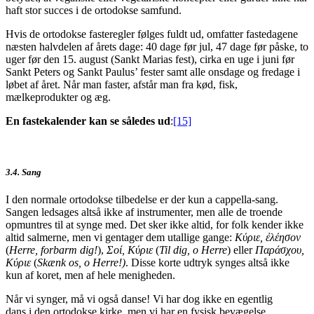
haft stor succes i de ortodokse samfund.
Hvis de ortodokse fasteregler følges fuldt ud, omfatter fastedagene
næsten halvdelen af årets dage: 40 dage før jul, 47 dage før påske, to
uger før den 15. august (Sankt Marias fest), cirka en uge i juni før
Sankt Peters og Sankt Paulus’ fester samt alle onsdage og fredage i
løbet af året. Når man faster, afstår man fra kød, fisk,
mælkeprodukter og æg.
En fastekalender kan se således ud
:
[15]
3.4. Sang
I den normale ortodokse tilbedelse er der kun a cappella-sang.
Sangen ledsages altså ikke af instrumenter, men alle de troende
opmuntres til at synge med. Det sker ikke altid, for folk kender ikke
altid salmerne, men vi gentager dem utallige gange:
Κύριε
,
ἐλέησον
(
Herre, forbarm dig!
),
Σοί
,
Κύριε
(
Til dig, o Herre
) eller
Παράσχου
,
Κύριε
(
Skænk os, o Herre!)
. Disse korte udtryk synges altså ikke
kun af koret, men af hele menigheden.
Når vi synger, må vi også danse! Vi har dog ikke en egentlig
dans i den ortodokse kirke, men vi har en fysisk bevægelse,