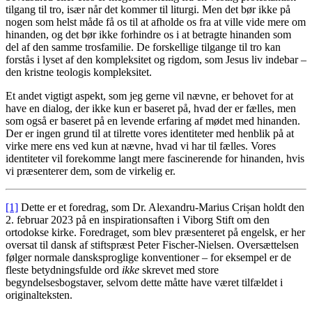
tilgang til tro, især når det kommer til liturgi. Men det bør ikke på
nogen som helst måde få os til at afholde os fra at ville vide mere om
hinanden, og det bør ikke forhindre os i at betragte hinanden som
del af den samme trosfamilie. De forskellige tilgange til tro kan
forstås i lyset af den kompleksitet og rigdom, som Jesus liv indebar –
den kristne teologis kompleksitet.
Et andet vigtigt aspekt, som jeg gerne vil nævne, er behovet for at
have en dialog, der ikke kun er baseret på, hvad der er fælles, men
som også er baseret på en levende erfaring af mødet med hinanden.
Der er ingen grund til at tilrette vores identiteter med henblik på at
virke mere ens ved kun at nævne, hvad vi har til fælles. Vores
identiteter vil forekomme langt mere fascinerende for hinanden, hvis
vi præsenterer dem, som de virkelig er.
[1]
Dette er et foredrag, som Dr. Alexandru-Marius Crișan holdt den
2. februar 2023 på en inspirationsaften i Viborg Stift om den
ortodokse kirke. Foredraget, som blev præsenteret på engelsk, er her
oversat til dansk af stiftspræst Peter Fischer-Nielsen. Oversættelsen
følger normale dansksproglige konventioner – for eksempel er de
fleste betydningsfulde ord
ikke
skrevet med store
begyndelsesbogstaver, selvom dette måtte have været tilfældet i
originalteksten.