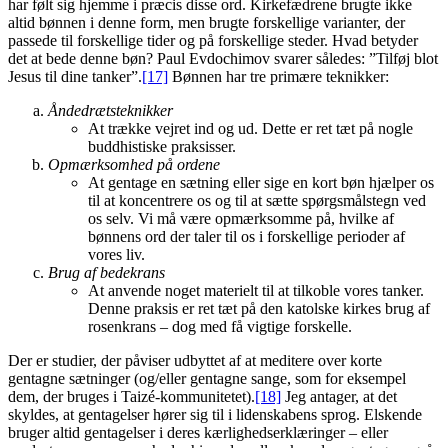
har følt sig hjemme i præcis disse ord. Kirkefædrene brugte ikke
altid bønnen i denne form, men brugte forskellige varianter, der
passede til forskellige tider og på forskellige steder. Hvad betyder
det at bede denne bøn? Paul Evdochimov svarer således: ”Tilføj blot
Jesus til dine tanker”.
[17]
Bønnen har tre primære teknikker:
Åndedrætsteknikker
At trække vejret ind og ud. Dette er ret tæt på nogle
buddhistiske praksisser.
Opmærksomhed på ordene
At gentage en sætning eller sige en kort bøn hjælper os
til at koncentrere os og til at sætte spørgsmålstegn ved
os selv. Vi må være opmærksomme på, hvilke af
bønnens ord der taler til os i forskellige perioder af
vores liv.
Brug af bedekrans
At anvende noget materielt til at tilkoble vores tanker.
Denne praksis er ret tæt på den katolske kirkes brug af
rosenkrans – dog med få vigtige forskelle.
Der er studier, der påviser udbyttet af at meditere over korte
gentagne sætninger (og/eller gentagne sange, som for eksempel
dem, der bruges i Taizé-kommunitetet).
[18]
Jeg antager, at det
skyldes, at gentagelser hører sig til i lidenskabens sprog. Elskende
bruger altid gentagelser i deres kærlighedserklæringer – eller