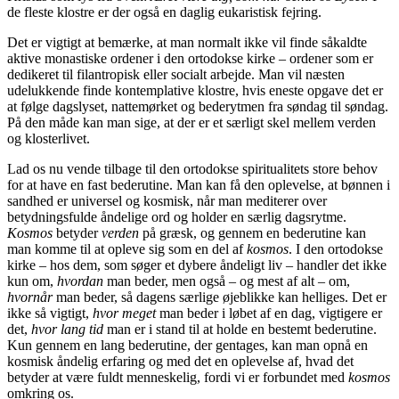
de fleste klostre er der også en daglig eukaristisk fejring.
Det er vigtigt at bemærke, at man normalt ikke vil finde såkaldte
aktive monastiske ordener i den ortodokse kirke – ordener som er
dedikeret til filantropisk eller socialt arbejde. Man vil næsten
udelukkende finde kontemplative klostre, hvis eneste opgave det er
at følge dagslyset, nattemørket og bederytmen fra søndag til søndag.
På den måde kan man sige, at der er et særligt skel mellem verden
og klosterlivet.
Lad os nu vende tilbage til den ortodokse spiritualitets store behov
for at have en fast bederutine. Man kan få den oplevelse, at bønnen i
sandhed er universel og kosmisk, når man mediterer over
betydningsfulde åndelige ord og holder en særlig dagsrytme.
Kosmos
betyder
verden
på græsk, og gennem en bederutine kan
man komme til at opleve sig som en del af
kosmos
. I den ortodokse
kirke – hos dem, som søger et dybere åndeligt liv – handler det ikke
kun om,
hvordan
man beder, men også – og mest af alt – om,
hvornår
man beder, så dagens særlige øjeblikke kan helliges. Det er
ikke så vigtigt,
hvor meget
man beder i løbet af en dag, vigtigere er
det,
hvor lang tid
man er i stand til at holde en bestemt bederutine.
Kun gennem en lang bederutine, der gentages, kan man opnå en
kosmisk åndelig erfaring og med det en oplevelse af, hvad det
betyder at være fuldt menneskelig, fordi vi er forbundet med
kosmos
omkring os.