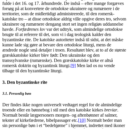
fulde i det 16. og 17. århundrede. De indså – efter mange forgæves
forsøg på at konvertere de ortodokse ukrainere og rumænere i de
territorier, som de midlertidigt administrerede, til den romersk-
katolske tro – at disse ortodokse aldrig ville opgive deres tro, selvom
ukrainere og rumænere dengang stort set ingen religiøs uddannelse
havde.
Forfædrenes lov
var det udtryk, som almindelige ortodokse
brugte til at referere til det, som vi i dag teologisk kalder den
byzantinske rite. De katolske autoriteter indså til sidst, at det måske
kunne lade sig gøre at bevare den ortodokse liturgi, mens de
ændrede nogle små detaljer i troen. Resultatet blev, at to af de største
græskkatolske kirker blev født: Den ukrainske og den
transsylvanske (rumænske). Den græskkatolske kirke er altså
romersk doktrin og byzantinsk liturgi.
[9]
Men lad os nu vende
tilbage til den byzantinske liturgi.
3. Den byzantinske rite
3.1. Personlig bøn
Der findes ikke nogen universelt vedtaget regel for de almindelige
troende eller en bønnebog i stil med den katolske kirkes
breviar
.
Normalt består lægpersoners morgen- og aftenbønner af salmer,
tekster af kirkefædrene, bibelpassager etc.
[10]
Normalt beder man
sin personlige bøn i et “bedehjørne” i hjemmet, indrettet med ikoner