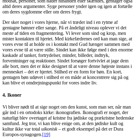
modsat, personer, som hader hinanden eller skændes, gentager også
altid deres argumenter. Syge personer ynder igen og igen at fortælle
om deres sygdomme eller om deres frygt.
Der sker noget i vores hjerne, når vi træder ind i en rytme af
gentagne bønner eller sange. På et åndeligt niveau oplever vi det
meste af tiden en fragmentering. Vi lever som sind og krop, men
mister kontakten til hjertet. Med kirkefædrenes ord kan man sige, at
vores evne til at holde os i kontakt med Gud hænger sammen med
vores evne til at være stille. Sindet kan ikke følge med i den enorme
kaskade af tanker, fortrydelser, minder, billeder, indtryk,
forventninger og reaktioner. Sindet forsøger fortvivlet at jage dem
alle bort, men det er ikke designet til at være denne højeste instans i
mennesket – det er hjertet. Stilhed er en form for bøn. En kort,
gentagen bøn udøvet i stilhed er en måde at koncentrere sig på og
kan blive et omdrejningspunkt for vores indre liv.
4. Ikoner
Vi bliver nødt til at sige noget om den kunst, som man ser, når man
går ind i en ortodoks kirke: ikonografien. Ikonografi er noget, der
naturligt blev overtaget af kristne fra jødiske og prækristne hedenske
samfund. Jeg tror, vi kan blive enige om, at den jødiske kult og
kultur ikke var total
uikonisk
– et godt eksempel på det er Dura
Europos-synagogen.
[19]