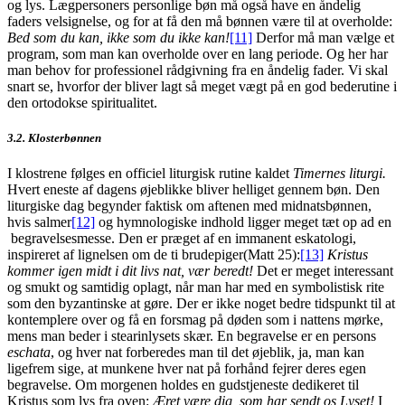
og lys. Lægpersoners personlige bøn må også have en åndelig
faders velsignelse, og for at få den må bønnen være til at overholde:
Bed som du kan, ikke som du ikke kan!
[11]
Derfor må man vælge et
program, som man kan overholde over en lang periode. Og her har
man behov for professionel rådgivning fra en åndelig fader. Vi skal
snart se, hvorfor der bliver lagt så meget vægt på en god bederutine i
den ortodokse spiritualitet.
3.2. Klosterbønnen
I klostrene følges en officiel liturgisk rutine kaldet
Timernes liturgi.
Hvert eneste af dagens øjeblikke bliver helliget gennem bøn. Den
liturgiske dag begynder faktisk om aftenen med midnatsbønnen,
hvis salmer
[12]
og hymnologiske indhold ligger meget tæt op ad en
begravelsesmesse. Den er præget af en immanent eskatologi,
inspireret af lignelsen om de ti brudepiger(Matt 25):
[13]
Kristus
kommer igen midt i dit livs nat, vær beredt!
Det er meget interessant
og smukt og samtidig oplagt, når man har med en symbolistisk rite
som den byzantinske at gøre. Der er ikke noget bedre tidspunkt til at
kontemplere over og få en forsmag på døden som i nattens mørke,
mens man beder i stearinlysets skær. En begravelse er en persons
eschata
, og hver nat forberedes man til det øjeblik, ja, man kan
ligefrem sige, at munkene hver nat på forhånd fejrer deres egen
begravelse. Om morgenen holdes en gudstjeneste dedikeret til
Kristus som lys fra oven:
Æret være dig, som har sendt os Lyset!
I