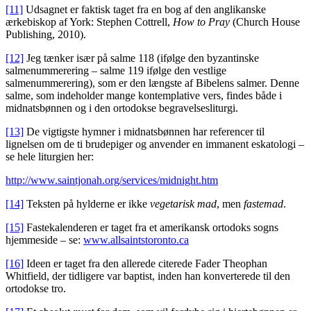
[11]
Udsagnet er faktisk taget fra en bog af den anglikanske
ærkebiskop af York: Stephen Cottrell,
How to Pray
(Church House
Publishing, 2010).
[12]
Jeg tænker især på salme 118 (ifølge den byzantinske
salmenummerering – salme 119 ifølge den vestlige
salmenummerering), som er den længste af Bibelens salmer. Denne
salme, som indeholder mange kontemplative vers, findes både i
midnatsbønnen og i den ortodokse begravelsesliturgi.
[13]
De vigtigste hymner i midnatsbønnen har referencer til
lignelsen om de ti brudepiger og anvender en immanent eskatologi –
se hele liturgien her:
http://www.saintjonah.org/services/midnight.htm
[14]
Teksten på hylderne er ikke
vegetarisk mad
, men
fastemad
.
[15]
Fastekalenderen er taget fra et amerikansk ortodoks sogns
hjemmeside – se:
www.allsaintstoronto.ca
[16]
Ideen er taget fra den allerede citerede Fader Theophan
Whitfield, der tidligere var baptist, inden han konverterede til den
ortodokse tro.