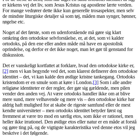
er kirkens vej det liv, som Jesus Kristus og apostlene lærte verden.
For mange vedrører dette ikke kun generelle trosaspekter, men selv
de mindste liturgiske detaljer så som tøj, måden man synger, bønner,
røgelse etc.
Noget af det første, som en udenforstående må gøre sig klart
omkring den ortodokse selvforståelse, er, at det, som vi kalder
ortodoks, på den ene eller anden måde må have en apostolisk
oprindelse, og derfor er det ikke noget, man let gør til genstand for
diskussion.
Det er vanskeligt kortfattet at forklare, hvad den ortodokse kirke er,
[2]
men vi kan begynde ved det, som klarest definerer den ortodokse
identitet – det, vi kan kalde den østlige kristne tankegang. Ortodoks
kristendom er en smule som at køre i London.
[3]
Som i alle andre
religiøse identiteter er der regler, der gør sig gældende, men pilen
vender den anden vej. At være ortodoks handler ikke om at blive
mere sund, mere velhavende og mere vis – den ortodokse kirke har
aldrig haft mulighed for at skabe de rigeste samfund eller de mest
kendte universiteter – men ortodoks identitet betyder først og
fremmest at være tro mod en særlig etos, som ikke er rationel, men
heller ikke irrationel. Den østlige etos eller natur er en måde at forstå
og gøre ting på, og de vigtigste karakteristika ved denne etos vil jeg
beskrive i det følgende.