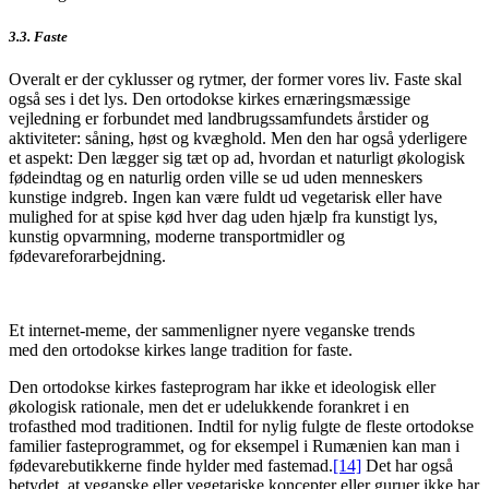
3.3. Faste
Overalt er der cyklusser og rytmer, der former vores liv. Faste skal
også ses i det lys. Den ortodokse kirkes ernæringsmæssige
vejledning er forbundet med landbrugssamfundets årstider og
aktiviteter: såning, høst og kvæghold. Men den har også yderligere
et aspekt: Den lægger sig tæt op ad, hvordan et naturligt økologisk
fødeindtag og en naturlig orden ville se ud uden menneskers
kunstige indgreb. Ingen kan være fuldt ud vegetarisk eller have
mulighed for at spise kød hver dag uden hjælp fra kunstigt lys,
kunstig opvarmning, moderne transportmidler og
fødevareforarbejdning.
Et internet-meme, der sammenligner nyere veganske trends
med den ortodokse kirkes lange tradition for faste.
Den ortodokse kirkes fasteprogram har ikke et ideologisk eller
økologisk rationale, men det er udelukkende forankret i en
trofasthed mod traditionen. Indtil for nylig fulgte de fleste ortodokse
familier fasteprogrammet, og for eksempel i Rumænien kan man i
fødevarebutikkerne finde hylder med fastemad.
[14]
Det har også
betydet, at veganske eller vegetariske koncepter eller guruer ikke har