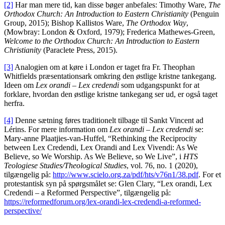
[2]
Har man mere tid, kan disse bøger anbefales: Timothy Ware,
The
Orthodox Church: An Introduction to Eastern Christianity
(Penguin
Group, 2015); Bishop Kallistos Ware,
The Orthodox Way
,
(Mowbray: London & Oxford, 1979); Frederica Mathewes-Green,
Welcome to the Orthodox Church: An Introduction to Eastern
Christianity
(Paraclete Press, 2015).
[3]
Analogien om at køre i London er taget fra Fr. Theophan
Whitfields præsentationsark omkring den østlige kristne tankegang.
Ideen om
Lex orandi – Lex credendi
som udgangspunkt for at
forklare, hvordan den østlige kristne tankegang ser ud, er også taget
herfra.
[4]
Denne sætning føres traditionelt tilbage til Sankt Vincent ad
Lérins. For mere information om
Lex orandi – Lex credendi
se:
Mary-anne Plaatjies-van-Huffel, “Rethinking the Reciprocity
between Lex Credendi, Lex Orandi and Lex Vivendi: As We
Believe, so We Worship. As We Believe, so We Live”, i
HTS
Teologiese Studies/Theological Studies
, vol. 76, no. 1 (2020),
tilgængelig på:
http://www.scielo.org.za/pdf/hts/v76n1/38.pdf
. For et
protestantisk syn på spørgsmålet se: Glen Clary, “Lex orandi, Lex
Credendi – a Reformed Perspective”, tilgængelig på:
https://reformedforum.org/lex-orandi-lex-credendi-a-reformed-
perspective/